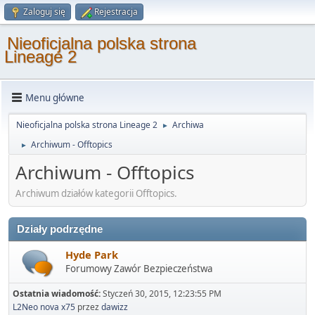
Zaloguj się
Rejestracja
Nieoficjalna polska strona
Lineage 2
Menu główne
Nieoficjalna polska strona Lineage 2
Archiwa
►
Archiwum - Offtopics
►
Archiwum - Offtopics
Archiwum działów kategorii Offtopics.
Działy podrzędne
Hyde Park
Forumowy Zawór Bezpieczeństwa
Ostatnia wiadomość:
Styczeń 30, 2015, 12:23:55 PM
L2Neo nova x75
przez
dawizz