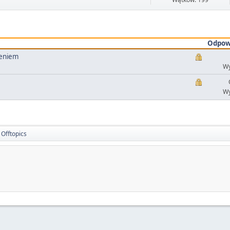
Odpow
leniem
Wy
Wy
Offtopics