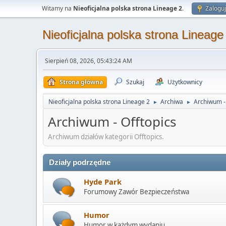
Witamy na
Nieoficjalna polska strona Lineage 2
.
Zaloguj
Nieoficjalna polska strona Lineage
Sierpień 08, 2026, 05:43:24 AM
Strona główna
Szukaj
Użytkownicy
Nieoficjalna polska strona Lineage 2
Archiwa
Archiwum - 
►
►
Archiwum - Offtopics
Archiwum działów kategorii Offtopics.
Działy podrzędne
Hyde Park
Forumowy Zawór Bezpieczeństwa
Humor
Humor w każdym wydaniu