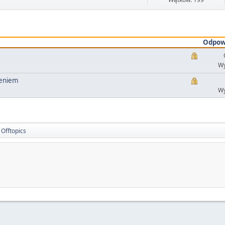
Odpow
Wy
leniem
Wy
Offtopics