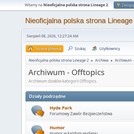
Witamy na
Nieoficjalna polska strona Lineage 2
.
Zaloguj
Nieoficjalna polska strona Lineage
Sierpień 08, 2026, 12:27:24 AM
Strona główna
Szukaj
Użytkownicy
Nieoficjalna polska strona Lineage 2
Archiwa
Archiwum - 
►
►
Archiwum - Offtopics
Archiwum działów kategorii Offtopics.
Działy podrzędne
Hyde Park
Forumowy Zawór Bezpieczeństwa
Humor
Humor w każdym wydaniu