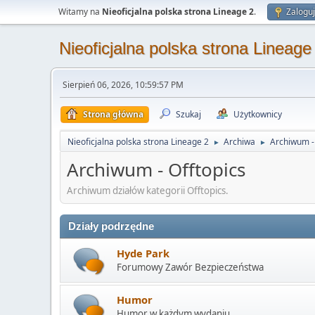
Witamy na
Nieoficjalna polska strona Lineage 2
.
Zaloguj
Nieoficjalna polska strona Lineage
Sierpień 06, 2026, 10:59:57 PM
Strona główna
Szukaj
Użytkownicy
Nieoficjalna polska strona Lineage 2
Archiwa
Archiwum - 
►
►
Archiwum - Offtopics
Archiwum działów kategorii Offtopics.
Działy podrzędne
Hyde Park
Forumowy Zawór Bezpieczeństwa
Humor
Humor w każdym wydaniu