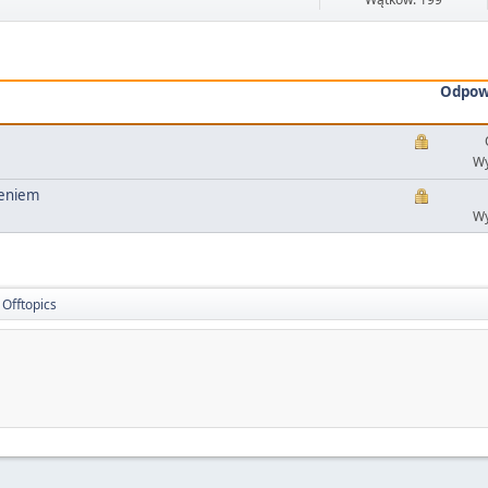
Odpow
Wy
leniem
Wy
Offtopics