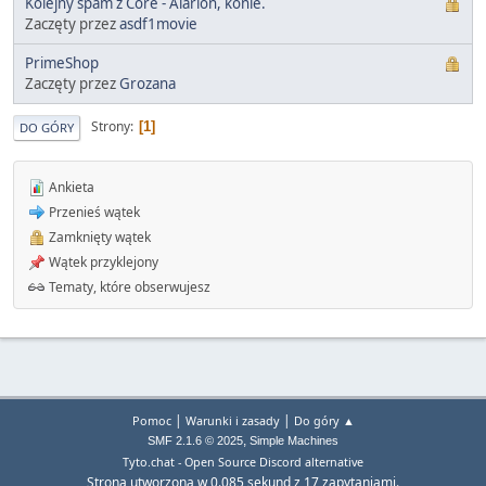
Kolejny spam z Core - Alarion, konie.
Zaczęty przez
asdf1movie
PrimeShop
Zaczęty przez
Grozana
Strony
1
DO GÓRY
Ankieta
Przenieś wątek
Zamknięty wątek
Wątek przyklejony
Tematy, które obserwujesz
|
|
Pomoc
Warunki i zasady
Do góry ▲
,
SMF 2.1.6 © 2025
Simple Machines
Tyto.chat - Open Source Discord alternative
Strona utworzona w 0.085 sekund z 17 zapytaniami.