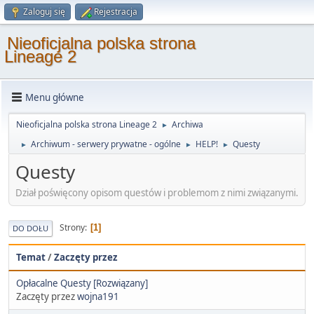
Zaloguj się
Rejestracja
Nieoficjalna polska strona
Lineage 2
Menu główne
Nieoficjalna polska strona Lineage 2
Archiwa
►
Archiwum - serwery prywatne - ogólne
HELP!
Questy
►
►
►
Questy
Dział poświęcony opisom questów i problemom z nimi związanymi.
Strony
1
DO DOŁU
Temat
/
Zaczęty przez
Opłacalne Questy [Rozwiązany]
Zaczęty przez
wojna191