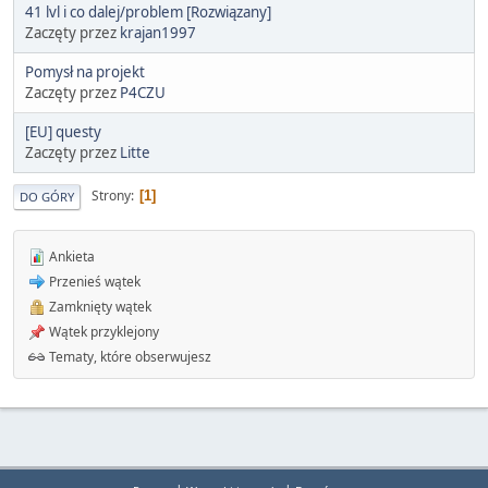
41 lvl i co dalej/problem [Rozwiązany]
Zaczęty przez
krajan1997
Pomysł na projekt
Zaczęty przez
P4CZU
[EU] questy
Zaczęty przez
Litte
Strony
1
DO GÓRY
Ankieta
Przenieś wątek
Zamknięty wątek
Wątek przyklejony
Tematy, które obserwujesz