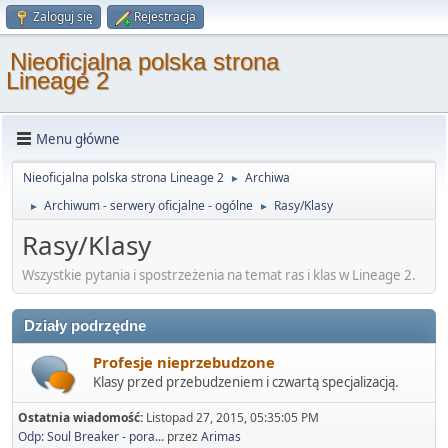
Zaloguj się
Rejestracja
Nieoficjalna polska strona
Lineage 2
Menu główne
Nieoficjalna polska strona Lineage 2
Archiwa
►
Archiwum - serwery oficjalne - ogólne
Rasy/Klasy
►
►
Rasy/Klasy
Wszystkie pytania i spostrzeżenia na temat ras i klas w Lineage 2.
Działy podrzędne
Profesje nieprzebudzone
Klasy przed przebudzeniem i czwartą specjalizacją.
Ostatnia wiadomość:
Listopad 27, 2015, 05:35:05 PM
Odp: Soul Breaker - pora...
przez
Arimas