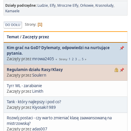
Działy podrzędne
Ludzie
Elfy
Mroczne Elfy
Orkowie
Krasnoludy
Kamaele
Strony
1
DO DOŁU
Temat
/
Zaczęty przez
Kim grać na GoD? Dylematy, odpowiedzi na nurtujące
pytania.
Zaczęty przez
mrowa2405
1
2
3
...
5
Strony
Regulamin działu Rasy/Klasy
Zaczęty przez
Soulern
Tyrr WL - zarabianie
Zaczęty przez
Limith
Tank - który najlepszy i pod co?
Zaczęty przez
Kiyosaki1989
Rozwój postaci - czy warto zmieniać klasę zaawansowaną na
mistrzowską?
Zaczęty przez
adas007