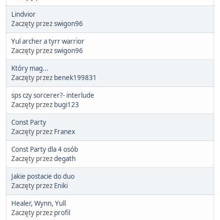
Lindvior
Zaczęty przez
swigon96
Yul archer a tyrr warrior
Zaczęty przez
swigon96
Który mag...
Zaczęty przez
benek199831
sps czy sorcerer?- interlude
Zaczęty przez
bugi123
Const Party
Zaczęty przez
Franex
Const Party dla 4 osób
Zaczęty przez
degath
Jakie postacie do duo
Zaczęty przez
Eniki
Healer, Wynn, Yull
Zaczęty przez
profil