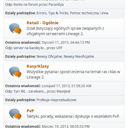
Odp: Konto na forum
przez
Paran0ya
Działy podrzędne
Errors
Tips & Tricks
Pomoc techniczna i inna
Retail - Ogólnie
Dział dotyczący ogólnych spraw związanych z
oficjalnymi serwerami Lineage 2.
Ostatnia wiadomość:
Styczeń 11, 2015, 04:44:13 PM
Odp: server na kazdej kr...
przez
UFF
Działy podrzędne
Newsy Oficjalne
Newsy Nieoficjalne
Rasy/Klasy
Wszystkie pytania i spostrzeżenia na temat ras i klas w
Lineage 2.
Ostatnia wiadomość:
Listopad 17, 2013, 01:58:20 AM
Odp: Tyrr WL - zarabiani...
przez
MastJedi
Działy podrzędne
Profesje nieprzebudzone
PvP
Taktyki, porady, wskazania i dyskusje o wszelakim PvP.
Ostatnia wiadomość:
Marzec 19, 2013, 06:55:53 PM