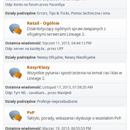
Odp: Konto na forum
przez
Paran0ya
Działy podrzędne
Errors
Tips & Tricks
Pomoc techniczna i inna
Retail - Ogólnie
Dział dotyczący ogólnych spraw związanych z
oficjalnymi serwerami Lineage 2.
Ostatnia wiadomość:
Styczeń 11, 2015, 04:44:13 PM
Odp: server na kazdej kr...
przez
UFF
Działy podrzędne
Newsy Oficjalne
Newsy Nieoficjalne
Rasy/Klasy
Wszystkie pytania i spostrzeżenia na temat ras i klas w
Lineage 2.
Ostatnia wiadomość:
Listopad 17, 2013, 01:58:20 AM
Odp: Tyrr WL - zarabiani...
przez
MastJedi
Działy podrzędne
Profesje nieprzebudzone
PvP
Taktyki, porady, wskazania i dyskusje o wszelakim PvP.
Ostatnia wiadomość:
Marzec 19, 2013, 06:55:53 PM