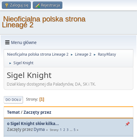
Zaloguj się
Rejestracja
Nieoficjalna polska strona
Lineage 2
Menu główne
Nieoficjalna polska strona Lineage 2
Lineage 2
Rasy/Klasy
►
►
Sigel Knight
►
Sigel Knight
Dział klasy dostępnej dla Paladynów, DA, SK i TK.
Strony
1
DO DOŁU
Temat
/
Zaczęty przez
o Sigel Knight słów kilka...
Zaczęty przez
Dyma
1
2
3
...
5
Strony