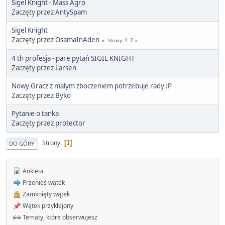
Sigel Knight - Mass Agro
Zaczęty przez
AntySpam
Sigel Knight
Zaczęty przez
OsamaInAden
1
2
Strony
4 th profesja - pare pytań SIGIL KNIGHT
Zaczęty przez
Larsen
Nowy Gracz z malym zboczeniem potrzebuje rady :P
Zaczęty przez
Byko
Pytanie o tanka
Zaczęty przez
protector
Strony
1
DO GÓRY
Ankieta
Przenieś wątek
Zamknięty wątek
Wątek przyklejony
Tematy, które obserwujesz