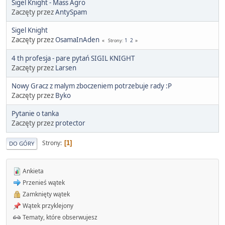
Sigel Knight - Mass Agro
Zaczęty przez
AntySpam
Sigel Knight
Zaczęty przez
OsamaInAden
1
2
Strony
4 th profesja - pare pytań SIGIL KNIGHT
Zaczęty przez
Larsen
Nowy Gracz z malym zboczeniem potrzebuje rady :P
Zaczęty przez
Byko
Pytanie o tanka
Zaczęty przez
protector
Strony
1
DO GÓRY
Ankieta
Przenieś wątek
Zamknięty wątek
Wątek przyklejony
Tematy, które obserwujesz