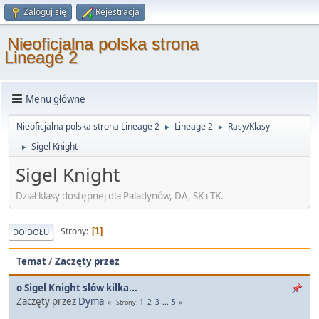
Zaloguj się
Rejestracja
Nieoficjalna polska strona
Lineage 2
Menu główne
Nieoficjalna polska strona Lineage 2
Lineage 2
Rasy/Klasy
►
►
Sigel Knight
►
Sigel Knight
Dział klasy dostępnej dla Paladynów, DA, SK i TK.
Strony
1
DO DOŁU
Temat
/
Zaczęty przez
o Sigel Knight słów kilka...
Zaczęty przez
Dyma
1
2
3
...
5
Strony