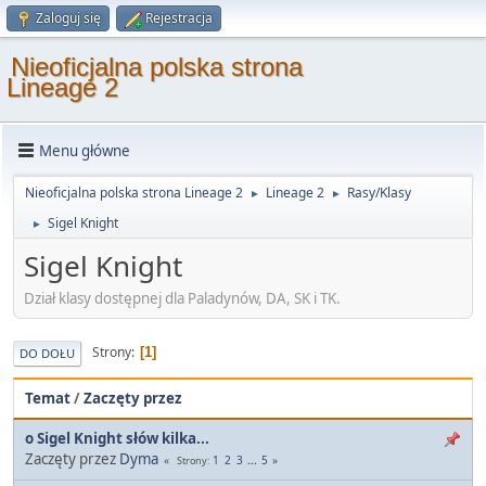
Zaloguj się
Rejestracja
Nieoficjalna polska strona
Lineage 2
Menu główne
Nieoficjalna polska strona Lineage 2
Lineage 2
Rasy/Klasy
►
►
Sigel Knight
►
Sigel Knight
Dział klasy dostępnej dla Paladynów, DA, SK i TK.
Strony
1
DO DOŁU
Temat
/
Zaczęty przez
o Sigel Knight słów kilka...
Zaczęty przez
Dyma
1
2
3
...
5
Strony