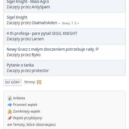
Sigel Knight - Mass Agro
Zaczęty przez
AntySpam
Sigel Knight
Zaczęty przez
OsamaInAden
1
2
Strony
4 th profesja - pare pytań SIGIL KNIGHT
Zaczęty przez
Larsen
Nowy Gracz z malym zboczeniem potrzebuje rady :P
Zaczęty przez
Byko
Pytanie o tanka
Zaczęty przez
protector
Strony
1
DO GÓRY
Ankieta
Przenieś wątek
Zamknięty wątek
Wątek przyklejony
Tematy, które obserwujesz