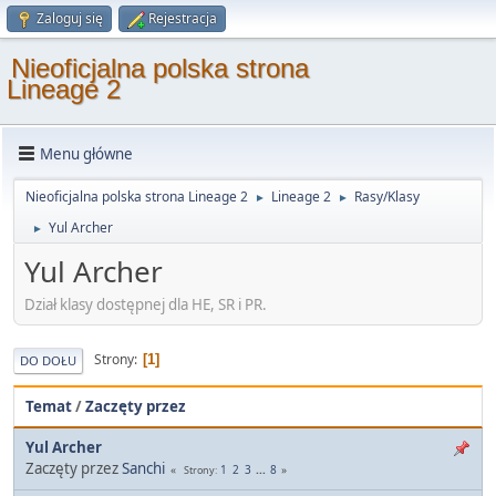
Zaloguj się
Rejestracja
Nieoficjalna polska strona
Lineage 2
Menu główne
Nieoficjalna polska strona Lineage 2
Lineage 2
Rasy/Klasy
►
►
Yul Archer
►
Yul Archer
Dział klasy dostępnej dla HE, SR i PR.
Strony
1
DO DOŁU
Temat
/
Zaczęty przez
Yul Archer
Zaczęty przez
Sanchi
1
2
3
...
8
Strony