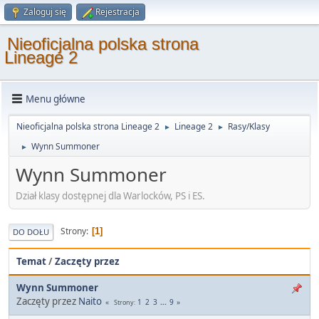
Zaloguj się
Rejestracja
Nieoficjalna polska strona
Lineage 2
Menu główne
Nieoficjalna polska strona Lineage 2
Lineage 2
Rasy/Klasy
►
►
Wynn Summoner
►
Wynn Summoner
Dział klasy dostępnej dla Warlocków, PS i ES.
Strony
1
DO DOŁU
Temat
/
Zaczęty przez
Wynn Summoner
Zaczęty przez
Naito
1
2
3
...
9
Strony