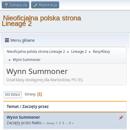
Zaloguj się
Rejestracja
Nieoficjalna polska strona
Lineage 2
Menu główne
Nieoficjalna polska strona Lineage 2
Lineage 2
Rasy/Klasy
►
►
Wynn Summoner
►
Wynn Summoner
Dział klasy dostępnej dla Warlocków, PS i ES.
Strony
1
DO DOŁU
Temat
/
Zaczęty przez
Wynn Summoner
Zaczęty przez
Naito
1
2
3
...
9
Strony