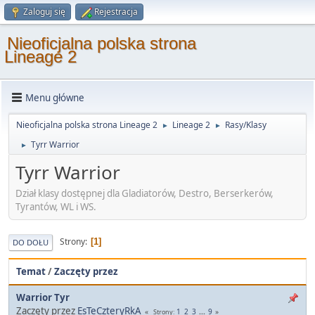
Zaloguj się
Rejestracja
Nieoficjalna polska strona
Lineage 2
Menu główne
Nieoficjalna polska strona Lineage 2
Lineage 2
Rasy/Klasy
►
►
Tyrr Warrior
►
Tyrr Warrior
Dział klasy dostępnej dla Gladiatorów, Destro, Berserkerów,
Tyrantów, WL i WS.
Strony
1
DO DOŁU
Temat
/
Zaczęty przez
Warrior Tyr
Zaczęty przez
EsTeCzteryRkA
1
2
3
...
9
Strony