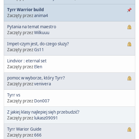
Tyrr Warrior build
Zaczęty przez
anima4
Pytania na temat maestro
Zaczęty przez
Wilkuuu
Impet-czym jest, do czego sluzy?
Zaczęty przez
Gs11
Lindvior : eternal set
Zaczęty przez
Elen
pomoc w wyborze, który Tyrr?
Zaczęty przez
venivera
Tyrr vs
Zaczęty przez
Don007
Z jakiej klasy najlepiej sięh przebudzić?
Zaczęty przez
lukasz09091
Tyrr Warior Guide
Zaczęty przez
666