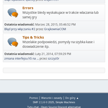
Errors
Wszystkie bledy wyskakujace w trakcie wlaczania lub
samej gry
Ostatnia wiadomość:
Marzec 28, 2015, 05:46:52 PM
Błąd przy włączaniu #2
przez
GrajkowniaCOM
Tips & Tricks
Wszelakie podpowiedzi, pomysly na szybka kase i
doswiadczenie itp.
Ostatnia wiadomość:
Luty 21, 2014, 07:59:29 PM
zmiana interfejsu h5 na ...
przez
szczyz0r
|
|
Pomoc
Warunki i zasady
Do góry ▲
,
SMF 2.1.6 © 2025
Simple Machines
Tyto.chat - Open Source Discord alternative