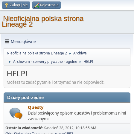
Zaloguj się
Rejestracja
Nieoficjalna polska strona
Lineage 2
Menu główne
Nieoficjalna polska strona Lineage 2
Archiwa
►
Archiwum - serwery prywatne - ogólne
HELP!
►
►
HELP!
Możesz tu zadać pytanie i otrzymać na nie odpowiedź.
Działy podrzędne
Questy
Dział poświęcony opisom questów i problemom z nimi
związanymi.
Ostatnia wiadomość:
Kwiecień 28, 2012, 10:18:55 AM
Odp: Opłacalne Questy
przez
krajan1997