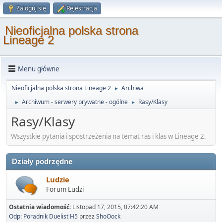
Zaloguj się
Rejestracja
Nieoficjalna polska strona
Lineage 2
Menu główne
Nieoficjalna polska strona Lineage 2
Archiwa
►
Archiwum - serwery prywatne - ogólne
Rasy/Klasy
►
►
Rasy/Klasy
Wszystkie pytania i spostrzeżenia na temat ras i klas w Lineage 2.
Działy podrzędne
Ludzie
Forum Ludzi
Ostatnia wiadomość:
Listopad 17, 2015, 07:42:20 AM
Odp: Poradnik Duelist H5
przez
ShoOock