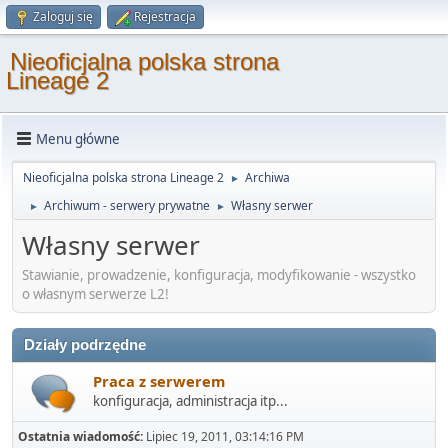
Zaloguj się
Rejestracja
Nieoficjalna polska strona
Lineage 2
Menu główne
Nieoficjalna polska strona Lineage 2
Archiwa
►
Archiwum - serwery prywatne
Własny serwer
►
►
Własny serwer
Stawianie, prowadzenie, konfiguracja, modyfikowanie - wszystko
o własnym serwerze L2!
Działy podrzędne
Praca z serwerem
konfiguracja, administracja itp...
Ostatnia wiadomość:
Lipiec 19, 2011, 03:14:16 PM