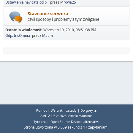
Ustawienia navicata od p...
przez
Mrowa25
Stawianie serwera
czyli sposoby i problemy z tym związane
Ostatnia wiadomość:
Wrzesień 19, 2010, 08:51:38 PM
Odp: InsOmnia-
przez
Matim
|
|
Pomoc
Warunki i zasady
Do góry ▲
,
SMF 2.1.6 © 2025
Simple Machines
Tyto.chat - Open Source Discord alternative
Strona utworzona w 0.059 sekund z 17 zapytaniami.