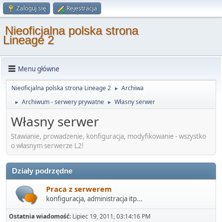
Zaloguj się
Rejestracja
Nieoficjalna polska strona
Lineage 2
Menu główne
Nieoficjalna polska strona Lineage 2
Archiwa
►
Archiwum - serwery prywatne
Własny serwer
►
►
Własny serwer
Stawianie, prowadzenie, konfiguracja, modyfikowanie - wszystko
o własnym serwerze L2!
Działy podrzędne
Praca z serwerem
konfiguracja, administracja itp...
Ostatnia wiadomość:
Lipiec 19, 2011, 03:14:16 PM