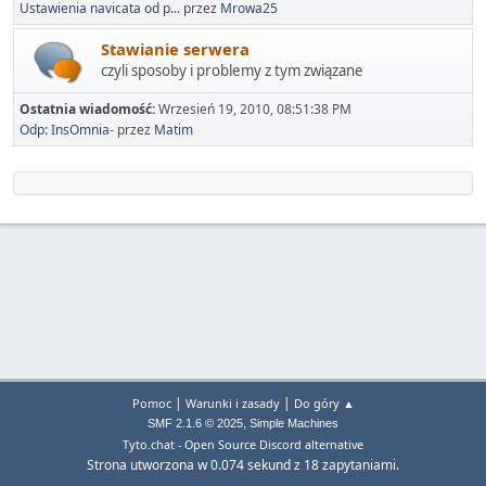
Ustawienia navicata od p...
przez
Mrowa25
Stawianie serwera
czyli sposoby i problemy z tym związane
Ostatnia wiadomość:
Wrzesień 19, 2010, 08:51:38 PM
Odp: InsOmnia-
przez
Matim
|
|
Pomoc
Warunki i zasady
Do góry ▲
,
SMF 2.1.6 © 2025
Simple Machines
Tyto.chat - Open Source Discord alternative
Strona utworzona w 0.074 sekund z 18 zapytaniami.