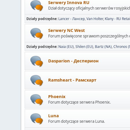
Serwery Innova RU
Dział dotyczący oficjalnych serwerów rosyjskic
Działy podrzędne
Lancer - Лансер
Van Holter
Klany - RU Retai
Serwery NC West
Forum poświęcone sprawom poszczególnych o
Działy podrzędne
Naia (EU)
Shilen (EU)
Bartz (NA)
Chronos (
Dasparion - Десперион
Ramsheart - Рамсхарт
Phoenix
Forum dotyczące serwera Phoenix.
Luna
Forum dotyczące serwera Luna.