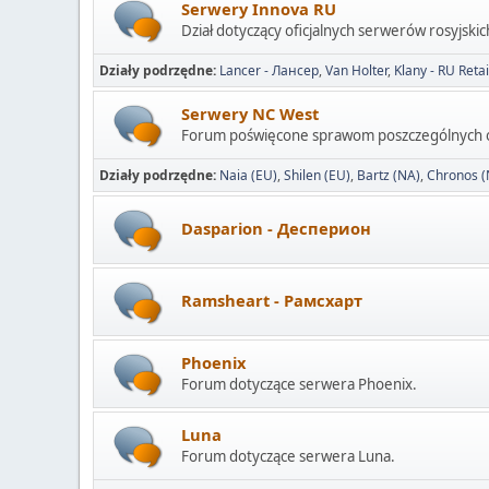
Serwery Innova RU
Dział dotyczący oficjalnych serwerów rosyjskic
Działy podrzędne
Lancer - Лансер
Van Holter
Klany - RU Retai
Serwery NC West
Forum poświęcone sprawom poszczególnych o
Działy podrzędne
Naia (EU)
Shilen (EU)
Bartz (NA)
Chronos (
Dasparion - Десперион
Ramsheart - Рамсхарт
Phoenix
Forum dotyczące serwera Phoenix.
Luna
Forum dotyczące serwera Luna.