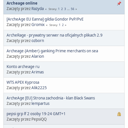
Archeage online
Zaczęty przez
Razyda
1
2
3
...
56
Strony
[ArcheAge EU Eanna] gildia Gondor PvP/PvE
Zaczęty przez
Gromix
1
2
Strony
ArcheRage - prywatny serwer na oficjalnych plikach 2.9
Zaczęty przez
ozborn
Archeage {Amber} ganking Prime merchants on sea
Zaczęty przez
Alarion
Konto archeage ru
Zaczęty przez
Arimas
WTS APEX Kyprosa
Zaczęty przez
Alik2225
ArcheAge [EU] Strona zachodnia - klan Black Swans
Zaczęty przez
lempartus
pepsi grp lf 2 osoby 19-24 GMT+1
Zaczęty przez PepsiQQ