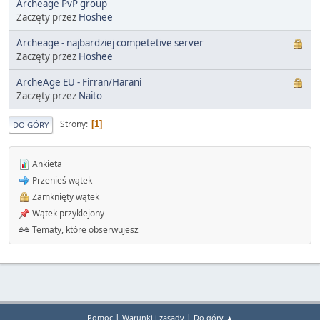
Archeage PvP group
Zaczęty przez
Hoshee
Archeage - najbardziej competetive server
Zaczęty przez
Hoshee
ArcheAge EU - Firran/Harani
Zaczęty przez
Naito
Strony
1
DO GÓRY
Ankieta
Przenieś wątek
Zamknięty wątek
Wątek przyklejony
Tematy, które obserwujesz
|
|
Pomoc
Warunki i zasady
Do góry ▲