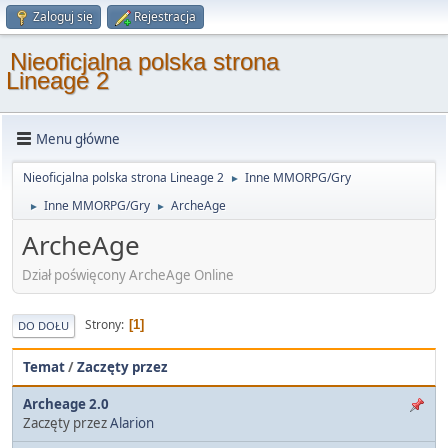
Zaloguj się
Rejestracja
Nieoficjalna polska strona
Lineage 2
Menu główne
Nieoficjalna polska strona Lineage 2
Inne MMORPG/Gry
►
Inne MMORPG/Gry
ArcheAge
►
►
ArcheAge
Dział poświęcony ArcheAge Online
Strony
1
DO DOŁU
Temat
/
Zaczęty przez
Archeage 2.0
Zaczęty przez
Alarion