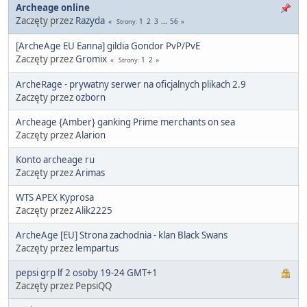
Archeage online
Zaczęty przez
Razyda
1
2
3
...
56
Strony
[ArcheAge EU Eanna] gildia Gondor PvP/PvE
Zaczęty przez
Gromix
1
2
Strony
ArcheRage - prywatny serwer na oficjalnych plikach 2.9
Zaczęty przez
ozborn
Archeage {Amber} ganking Prime merchants on sea
Zaczęty przez
Alarion
Konto archeage ru
Zaczęty przez
Arimas
WTS APEX Kyprosa
Zaczęty przez
Alik2225
ArcheAge [EU] Strona zachodnia - klan Black Swans
Zaczęty przez
lempartus
pepsi grp lf 2 osoby 19-24 GMT+1
Zaczęty przez PepsiQQ