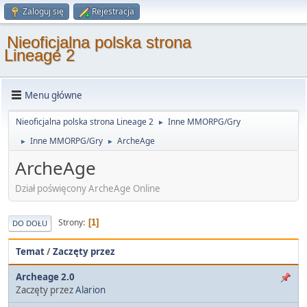
Zaloguj się
Rejestracja
Nieoficjalna polska strona
Lineage 2
Menu główne
Nieoficjalna polska strona Lineage 2
Inne MMORPG/Gry
►
Inne MMORPG/Gry
ArcheAge
►
►
ArcheAge
Dział poświęcony ArcheAge Online
Strony
1
DO DOŁU
Temat
/
Zaczęty przez
Archeage 2.0
Zaczęty przez
Alarion