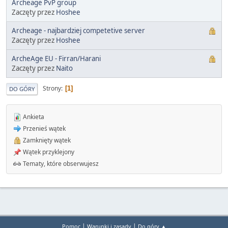
Archeage PvP group
Zaczęty przez
Hoshee
Archeage - najbardziej competetive server
Zaczęty przez
Hoshee
ArcheAge EU - Firran/Harani
Zaczęty przez
Naito
Strony
1
DO GÓRY
Ankieta
Przenieś wątek
Zamknięty wątek
Wątek przyklejony
Tematy, które obserwujesz
|
|
Pomoc
Warunki i zasady
Do góry ▲