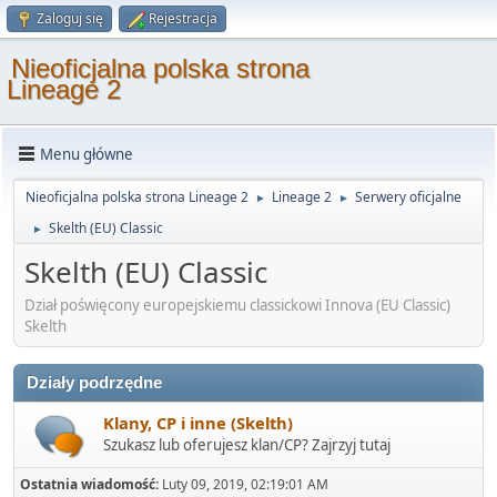
Zaloguj się
Rejestracja
Nieoficjalna polska strona
Lineage 2
Menu główne
Nieoficjalna polska strona Lineage 2
Lineage 2
Serwery oficjalne
►
►
Skelth (EU) Classic
►
Skelth (EU) Classic
Dział poświęcony europejskiemu classickowi Innova (EU Classic)
Skelth
Działy podrzędne
Klany, CP i inne (Skelth)
Szukasz lub oferujesz klan/CP? Zajrzyj tutaj
Ostatnia wiadomość:
Luty 09, 2019, 02:19:01 AM