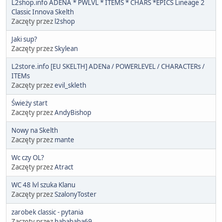
L2shop.info ADENA * PWLVL * ITEMS * CHARS *EPICS Lineage 2
Classic Innova Skelth
Zaczęty przez
l2shop
Jaki sup?
Zaczęty przez
Skylean
L2store.info [EU SKELTH] ADENa / POWERLEVEL / CHARACTERs /
ITEMs
Zaczęty przez
evil_skleth
Świeży start
Zaczęty przez
AndyBishop
Nowy na Skelth
Zaczęty przez
mante
Wc czy OL?
Zaczęty przez
Atract
WC 48 lvl szuka Klanu
Zaczęty przez
SzalonyToster
zarobek classic - pytania
Zaczęty przez
habababa69