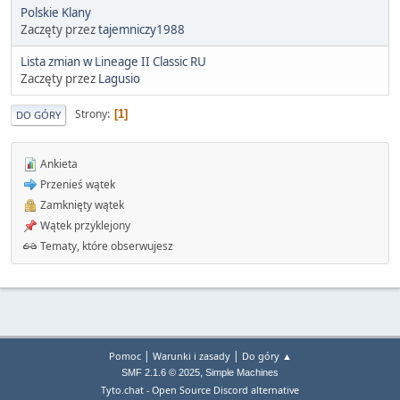
Polskie Klany
Zaczęty przez
tajemniczy1988
Lista zmian w Lineage II Classic RU
Zaczęty przez
Lagusio
Strony
1
DO GÓRY
Ankieta
Przenieś wątek
Zamknięty wątek
Wątek przyklejony
Tematy, które obserwujesz
|
|
Pomoc
Warunki i zasady
Do góry ▲
,
SMF 2.1.6 © 2025
Simple Machines
Tyto.chat - Open Source Discord alternative