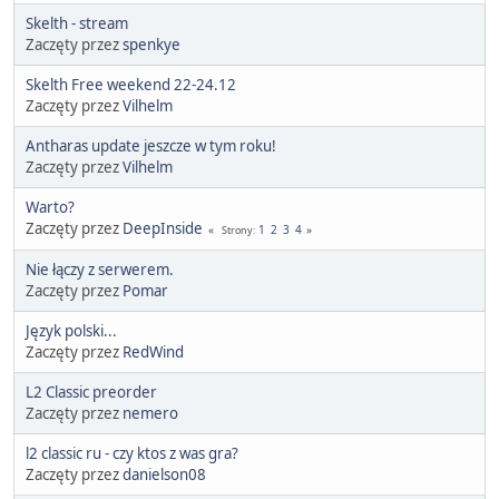
Skelth - stream
Zaczęty przez
spenkye
Skelth Free weekend 22-24.12
Zaczęty przez
Vilhelm
Antharas update jeszcze w tym roku!
Zaczęty przez
Vilhelm
Warto?
Zaczęty przez
DeepInside
1
2
3
4
Strony
Nie łączy z serwerem.
Zaczęty przez
Pomar
Język polski...
Zaczęty przez
RedWind
L2 Classic preorder
Zaczęty przez
nemero
l2 classic ru - czy ktos z was gra?
Zaczęty przez
danielson08