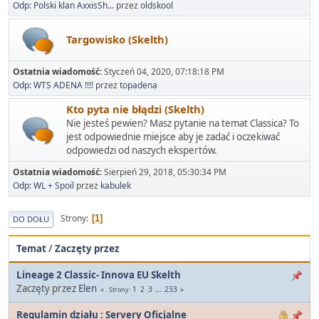
Odp: Polski klan AxxisSh...
przez
oldskool
Targowisko (Skelth)
Ostatnia wiadomość:
Styczeń 04, 2020, 07:18:18 PM
Odp: WTS ADENA !!!!
przez
topadena
Kto pyta nie błądzi (Skelth)
Nie jesteś pewien? Masz pytanie na temat Classica? To
jest odpowiednie miejsce aby je zadać i oczekiwać
odpowiedzi od naszych ekspertów.
Ostatnia wiadomość:
Sierpień 29, 2018, 05:30:34 PM
Odp: WL + Spoil
przez
kabulek
Strony
1
DO DOŁU
Temat
/
Zaczęty przez
Lineage 2 Classic- Innova EU Skelth
Zaczęty przez
Elen
1
2
3
...
233
Strony
Regulamin działu : Servery Oficjalne