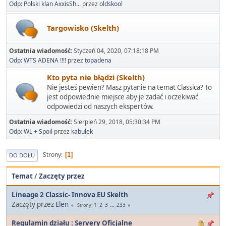
Odp: Polski klan AxxisSh...
przez
oldskool
Targowisko (Skelth)
Ostatnia wiadomość:
Styczeń 04, 2020, 07:18:18 PM
Odp: WTS ADENA !!!!
przez
topadena
Kto pyta nie błądzi (Skelth)
Nie jesteś pewien? Masz pytanie na temat Classica? To
jest odpowiednie miejsce aby je zadać i oczekiwać
odpowiedzi od naszych ekspertów.
Ostatnia wiadomość:
Sierpień 29, 2018, 05:30:34 PM
Odp: WL + Spoil
przez
kabulek
Strony
1
DO DOŁU
Temat
/
Zaczęty przez
Lineage 2 Classic- Innova EU Skelth
Zaczęty przez
Elen
1
2
3
...
233
Strony
Regulamin działu : Servery Oficjalne