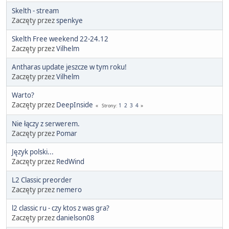
Skelth - stream
Zaczęty przez
spenkye
Skelth Free weekend 22-24.12
Zaczęty przez
Vilhelm
Antharas update jeszcze w tym roku!
Zaczęty przez
Vilhelm
Warto?
Zaczęty przez
DeepInside
1
2
3
4
Strony
Nie łączy z serwerem.
Zaczęty przez
Pomar
Język polski...
Zaczęty przez
RedWind
L2 Classic preorder
Zaczęty przez
nemero
l2 classic ru - czy ktos z was gra?
Zaczęty przez
danielson08