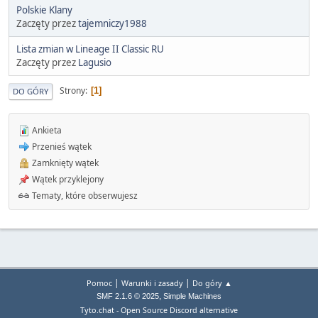
Polskie Klany
Zaczęty przez
tajemniczy1988
Lista zmian w Lineage II Classic RU
Zaczęty przez
Lagusio
Strony
1
DO GÓRY
Ankieta
Przenieś wątek
Zamknięty wątek
Wątek przyklejony
Tematy, które obserwujesz
|
|
Pomoc
Warunki i zasady
Do góry ▲
,
SMF 2.1.6 © 2025
Simple Machines
Tyto.chat - Open Source Discord alternative