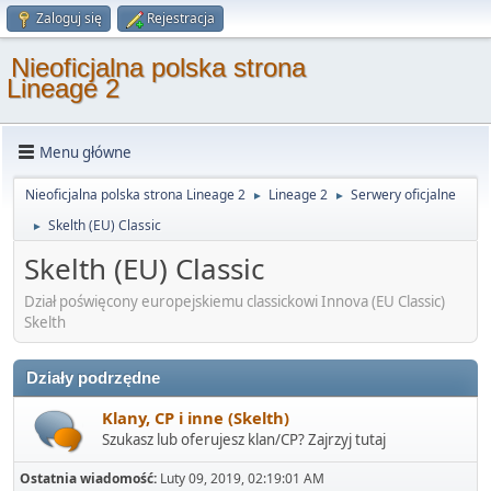
Zaloguj się
Rejestracja
Nieoficjalna polska strona
Lineage 2
Menu główne
Nieoficjalna polska strona Lineage 2
Lineage 2
Serwery oficjalne
►
►
Skelth (EU) Classic
►
Skelth (EU) Classic
Dział poświęcony europejskiemu classickowi Innova (EU Classic)
Skelth
Działy podrzędne
Klany, CP i inne (Skelth)
Szukasz lub oferujesz klan/CP? Zajrzyj tutaj
Ostatnia wiadomość:
Luty 09, 2019, 02:19:01 AM