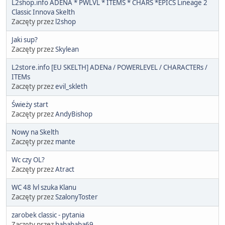
L2shop.info ADENA * PWLVL * ITEMS * CHARS *EPICS Lineage 2
Classic Innova Skelth
Zaczęty przez
l2shop
Jaki sup?
Zaczęty przez
Skylean
L2store.info [EU SKELTH] ADENa / POWERLEVEL / CHARACTERs /
ITEMs
Zaczęty przez
evil_skleth
Świeży start
Zaczęty przez
AndyBishop
Nowy na Skelth
Zaczęty przez
mante
Wc czy OL?
Zaczęty przez
Atract
WC 48 lvl szuka Klanu
Zaczęty przez
SzalonyToster
zarobek classic - pytania
Zaczęty przez
habababa69