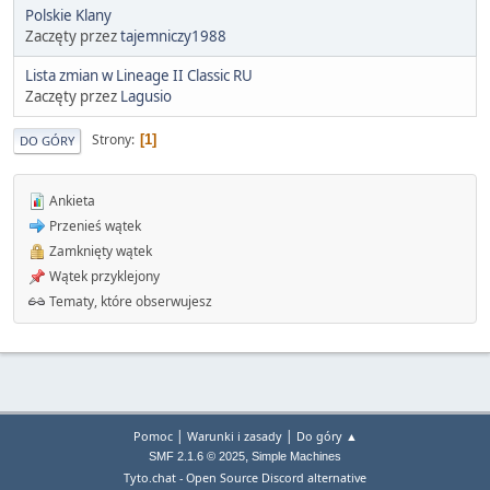
Polskie Klany
Zaczęty przez
tajemniczy1988
Lista zmian w Lineage II Classic RU
Zaczęty przez
Lagusio
Strony
1
DO GÓRY
Ankieta
Przenieś wątek
Zamknięty wątek
Wątek przyklejony
Tematy, które obserwujesz
|
|
Pomoc
Warunki i zasady
Do góry ▲
,
SMF 2.1.6 © 2025
Simple Machines
Tyto.chat - Open Source Discord alternative