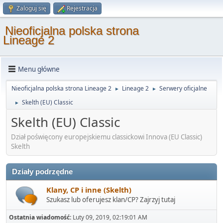
Zaloguj się
Rejestracja
Nieoficjalna polska strona
Lineage 2
Menu główne
Nieoficjalna polska strona Lineage 2
Lineage 2
Serwery oficjalne
►
►
Skelth (EU) Classic
►
Skelth (EU) Classic
Dział poświęcony europejskiemu classickowi Innova (EU Classic)
Skelth
Działy podrzędne
Klany, CP i inne (Skelth)
Szukasz lub oferujesz klan/CP? Zajrzyj tutaj
Ostatnia wiadomość:
Luty 09, 2019, 02:19:01 AM