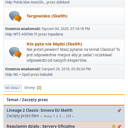
Odp: Polski klan AxxisSh...
przez
oldskool
Targowisko (Skelth)
Ostatnia wiadomość:
Styczeń 04, 2020, 07:18:18 PM
Odp: WTS ADENA !!!!
przez
topadena
Kto pyta nie błądzi (Skelth)
Nie jesteś pewien? Masz pytanie na temat Classica? To
jest odpowiednie miejsce aby je zadać i oczekiwać
odpowiedzi od naszych ekspertów.
Ostatnia wiadomość:
Sierpień 29, 2018, 05:30:34 PM
Odp: WL + Spoil
przez
kabulek
Strony
1
DO DOŁU
Temat
/
Zaczęty przez
Lineage 2 Classic- Innova EU Skelth
Zaczęty przez
Elen
1
2
3
...
233
Strony
Regulamin działu : Servery Oficjalne