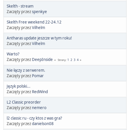
Skelth - stream
Zaczęty przez
spenkye
Skelth Free weekend 22-24.12
Zaczęty przez
Vilhelm
Antharas update jeszcze w tym roku!
Zaczęty przez
Vilhelm
Warto?
Zaczęty przez
DeepInside
1
2
3
4
Strony
Nie łączy z serwerem.
Zaczęty przez
Pomar
Język polski...
Zaczęty przez
RedWind
L2 Classic preorder
Zaczęty przez
nemero
l2 classic ru - czy ktos z was gra?
Zaczęty przez
danielson08