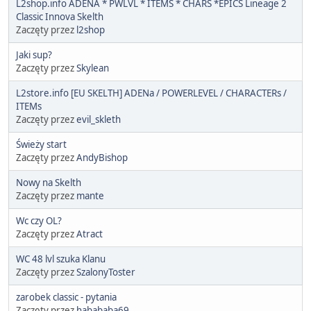
L2shop.info ADENA * PWLVL * ITEMS * CHARS *EPICS Lineage 2
Classic Innova Skelth
Zaczęty przez
l2shop
Jaki sup?
Zaczęty przez
Skylean
L2store.info [EU SKELTH] ADENa / POWERLEVEL / CHARACTERs /
ITEMs
Zaczęty przez
evil_skleth
Świeży start
Zaczęty przez
AndyBishop
Nowy na Skelth
Zaczęty przez
mante
Wc czy OL?
Zaczęty przez
Atract
WC 48 lvl szuka Klanu
Zaczęty przez
SzalonyToster
zarobek classic - pytania
Zaczęty przez
habababa69