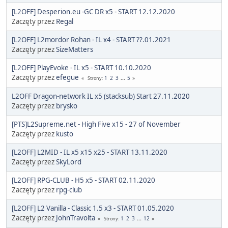
[L2OFF] Desperion.eu -GC DR x5 - START 12.12.2020
Zaczęty przez
Regal
[L2OFF] L2mordor Rohan - IL x4 - START ??.01.2021
Zaczęty przez
SizeMatters
[L2OFF] PlayEvoke - IL x5 - START 10.10.2020
Zaczęty przez
efegue
1
2
3
...
5
Strony
L2OFF Dragon-network IL x5 (stacksub) Start 27.11.2020
Zaczęty przez
brysko
[PTS]L2Supreme.net - High Five x15 - 27 of November
Zaczęty przez
kusto
[L2OFF] L2MID - IL x5 x15 x25 - START 13.11.2020
Zaczęty przez
SkyLord
[L2OFF] RPG-CLUB - H5 x5 - START 02.11.2020
Zaczęty przez
rpg-club
[L2OFF] L2 Vanilla - Classic 1.5 x3 - START 01.05.2020
Zaczęty przez
JohnTravolta
1
2
3
...
12
Strony