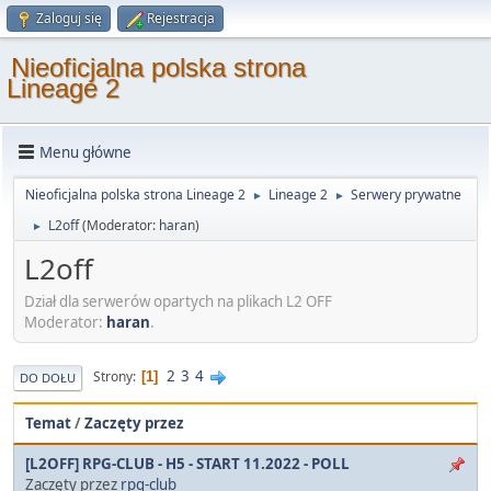
Zaloguj się
Rejestracja
Nieoficjalna polska strona
Lineage 2
Menu główne
Nieoficjalna polska strona Lineage 2
Lineage 2
Serwery prywatne
►
►
L2off
(Moderator:
haran
)
►
L2off
Dział dla serwerów opartych na plikach L2 OFF
Moderator:
haran
.
2
3
4
Strony
1
DO DOŁU
Temat
/
Zaczęty przez
[L2OFF] RPG-CLUB - H5 - START 11.2022 - POLL
Zaczęty przez
rpg-club