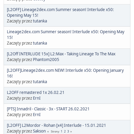
[L2OFF] Lineage2dex.com Summer season! Interlude x50:
Opening May 15!
Zaczęty przez
tutanka
Lineage2dex.com Summer season! Interlude x50: Opening May
15!
Zaczęty przez
tutanka
[L2Off INTERLUDE 15x] L2:Max - Taking Lineage To The Max
Zaczęty przez
Phantom2005
[L2OFF]Lineage2dex.com NEW! Interlude x50: Opening January
16!
Zaczęty przez
tutanka
L2OFF remastered 1x 26.02.21
Zaczęty przez
ErnI
[PTS] Innadril - Classic - 3x - START 26.02.2021
Zaczęty przez
ErnI
[L2OFF] L2Mordor - Rohan [x4] Interlude - 15.01.2021
Zaczęty przez
Sakson
1
2
3
Strony