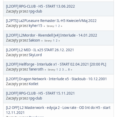
[L2OFF] RPG-CLUB - H5 - START 13.06.2022
Zaczęty przez
rpg-club
[L2PTS] La2PLeasure Remaster IL-H5 Kwiecień/Maj 2022
Zaczęty przez
kyher15
1
2
Strony
[L2OFF] L2Mordor - Rivendell [x4] Interlude - 14.01.2022
Zaczęty przez
Sakson
1
2
Strony
[L2OFF] L2 MID - IL x25 START 26.12. 2021
Zaczęty przez
SkyLord
[L2OFF] Hellforge - Interlude x1 - START 02.04.2021 [20:00 PL]
Zaczęty przez
Taneroth
1
2
3
...
8
Strony
[L2OFF] Dragon Network - Interlude x5 - Stacksub - 10.12.2001
Zaczęty przez
Kotlet
[L2OFF] RPG-CLUB - H5 - START 15.11.2021
Zaczęty przez
rpg-club
[L2 OFF] L2 Masterwork - edycja 2 - Low rate - OD Int do H5 - start
12.11.2021