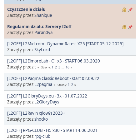
Czyszczenie działu
Zaczęty przez
Shanique
Regulamin działu: Servery l2off
Zaczęty przez
Paran0ya
[L2OFF] L2Mid.com - Dynamic Rates: X25 [START 05.12.2025]
Zaczęty przez
SkyLord
[L2OFF] L2ElmoreLab - C1 x3 - START 06.03.2020
Zaczęty przez
t
1
2
3
...
16
Strony
[L2OFF] L2Pagma Classic Reboot - start 02.09.22
Zaczęty przez
L2pagma
1
2
Strony
[L2OFF] L2GloryDays.eu - 3x - 01.07.2022
Zaczęty przez
L2GloryDays
[L2OFF] L2Ravin x(low?) 2023+
Zaczęty przez
shocko
[L2OFF] RPG-CLUB - H5 x30 - START 14.06.2021
Zaczęty przez
rpg-club