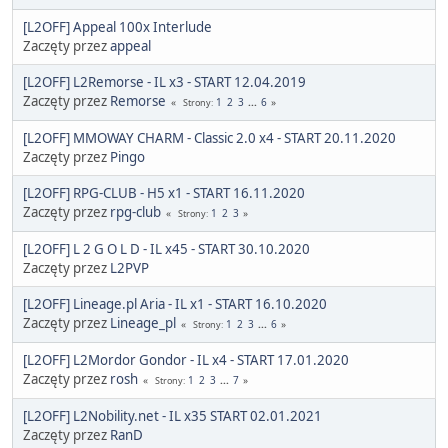
[L2OFF] Appeal 100x Interlude
Zaczęty przez
appeal
[L2OFF] L2Remorse - IL x3 - START 12.04.2019
Zaczęty przez
Remorse
1
2
3
...
6
Strony
[L2OFF] MMOWAY CHARM - Classic 2.0 x4 - START 20.11.2020
Zaczęty przez
Pingo
[L2OFF] RPG-CLUB - H5 x1 - START 16.11.2020
Zaczęty przez
rpg-club
1
2
3
Strony
[L2OFF] L 2 G O L D - IL x45 - START 30.10.2020
Zaczęty przez
L2PVP
[L2OFF] Lineage.pl Aria - IL x1 - START 16.10.2020
Zaczęty przez
Lineage_pl
1
2
3
...
6
Strony
[L2OFF] L2Mordor Gondor - IL x4 - START 17.01.2020
Zaczęty przez
rosh
1
2
3
...
7
Strony
[L2OFF] L2Nobility.net - IL x35 START 02.01.2021
Zaczęty przez
RanD