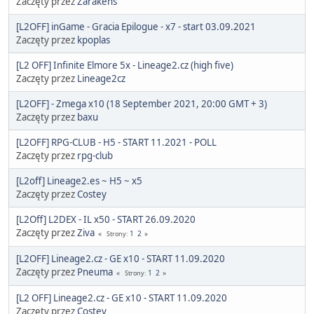
Zaczęty przez
Zarakens
[L2OFF] inGame - Gracia Epilogue - x7 - start 03.09.2021
Zaczęty przez
kpoplas
[L2 OFF] Infinite Elmore 5x - Lineage2.cz (high five)
Zaczęty przez
Lineage2cz
[L2OFF] - Zmega x10 (18 September 2021, 20:00 GMT + 3)
Zaczęty przez
baxu
[L2OFF] RPG-CLUB - H5 - START 11.2021 - POLL
Zaczęty przez
rpg-club
[L2off] Lineage2.es ~ H5 ~ x5
Zaczęty przez
Costey
[L2Off] L2DEX - IL x50 - START 26.09.2020
Zaczęty przez
Ziva
1
2
Strony
[L2OFF] Lineage2.cz - GE x10 - START 11.09.2020
Zaczęty przez
Pneuma
1
2
Strony
[L2 OFF] Lineage2.cz - GE x10 - START 11.09.2020
Zaczęty przez
Costey