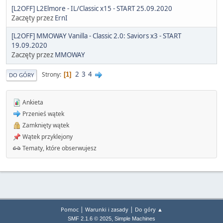
[L2OFF] L2Elmore - IL/Classic x15 - START 25.09.2020
Zaczęty przez
ErnI
[L2OFF] MMOWAY Vanilla - Classic 2.0: Saviors x3 - START
19.09.2020
Zaczęty przez
MMOWAY
2
3
4
Strony
1
DO GÓRY
Ankieta
Przenieś wątek
Zamknięty wątek
Wątek przyklejony
Tematy, które obserwujesz
|
|
Pomoc
Warunki i zasady
Do góry ▲
,
SMF 2.1.6 © 2025
Simple Machines