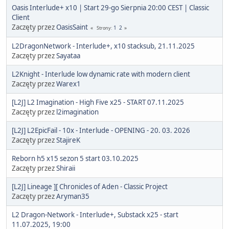
Oasis Interlude+ x10 | Start 29-go Sierpnia 20:00 CEST | Classic
Client
Zaczęty przez
OasisSaint
1
2
Strony
L2DragonNetwork - Interlude+, x10 stacksub, 21.11.2025
Zaczęty przez
Sayataa
L2Knight - Interlude low dynamic rate with modern client
Zaczęty przez
Warex1
[L2J] L2 Imagination - High Five x25 - START 07.11.2025
Zaczęty przez
l2imagination
[L2J] L2EpicFail - 10x - Interlude - OPENING - 20. 03. 2026
Zaczęty przez
StajireK
Reborn h5 x15 sezon 5 start 03.10.2025
Zaczęty przez
Shiraii
[L2J] Lineage ][ Chronicles of Aden - Classic Project
Zaczęty przez
Aryman35
L2 Dragon-Network - Interlude+, Substack x25 - start
11.07.2025, 19:00