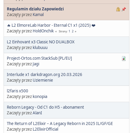
Regulamin działu Zapowiedzi
Zaczęty przez
Kamal
🔥 L2 ElmoreLab Harbor - Eternal C1 x1 (2025) ❤️
Zaczęty przez
HoldOnchik
1
2
Strony
L2 Einhovant x3 Classic NO DUALBOX
Zaczęty przez
klubuuu
Project-Ortos.com StackSub [PL/EU]
Zaczęty przez
Jagi
Interlude x1 darkdragon.org 20.03.2026
Zaczęty przez
Uziemienie
l2faris x500
Zaczęty przez
konopia
Reborn Legacy - Od C1 do H5 - abonament
Zaczęty przez
AlanI
The Return of L2Elixir – A Legacy Reborn in 2025 IL/GF/GE
Zaczęty przez
L2ElixirOfficial