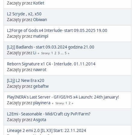
Zaczęty przez
Kotlet
L2 Scryde , x2, x50
Zaczęty przez
Obiwan
L2Forge of Gods x4 Interlude- start 09.05.2025 19.00
Zaczęty przez
matimpl
[L2J] Badlands - start 09.03.2024 godzina 21.00
Zaczęty przez
Li
1
2
3
...
5
Strony
Reborn Signature x1 C4 - Interlude. 01.11.2014
Zaczęty przez
nawrot
[L2j] L2 New Era x20
Zaczęty przez
gebaftw
PlayINERA's Last Server - GF/GE/H5 x4 Launch: 24th January!
Zaczęty przez
playinera
1
2
Strony
L2Emi - Seasonable - Mid/Craft czy PvP/Farm?
Zaczęty przez
Asgota
Lineage 2 emi 2.0 [IL X3] Start: 22.11.2024