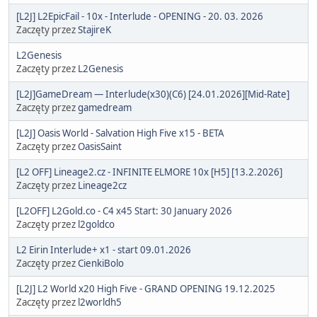
[L2J] L2EpicFail - 10x - Interlude - OPENING - 20. 03. 2026
Zaczęty przez
StajireK
L2Genesis
Zaczęty przez
L2Genesis
[L2J]GameDream — Interlude(x30)(C6) [24.01.2026][Mid-Rate]
Zaczęty przez
gamedream
[L2J] Oasis World - Salvation High Five x15 - BETA
Zaczęty przez
OasisSaint
[L2 OFF] Lineage2.cz - INFINITE ELMORE 10x [H5] [13.2.2026]
Zaczęty przez
Lineage2cz
[L2OFF] L2Gold.co - C4 x45 Start: 30 January 2026
Zaczęty przez
l2goldco
L2 Eirin Interlude+ x1 - start 09.01.2026
Zaczęty przez
CienkiBolo
[L2J] L2 World x20 High Five - GRAND OPENING 19.12.2025
Zaczęty przez
l2worldh5