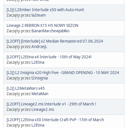
[L2J] L2Ember Interlude x50 with Auto-Hunt
Zaczęty przez
la2team
Lineage 2 REBRON X15 H5 NOWY SEZON
Zaczęty przez
BananMarchewJabłko
[L2OFF] [Interlude] x2 Median Remastered 07.06.2024
Zaczęty przez
AndrzejL
[L2OFF] L2Etina x4 Interlude - 10th of May 2024!
Zaczęty przez
L2Etina
[L2J] L2 Insignia x20 High Five - GRAND OPENING - 10 MAY 2024
Zaczęty przez
l2insignia
[L2J] L2MetaWars x45
Zaczęty przez
MetaMan
[L2OFF] Lineage2.ms Interlude x1 - 29th of March !
Zaczęty przez
Lineage2.ms
[L2OFF] L2Etina x30 Interlude Craft-PvP - 15th of March
Zaczęty przez
L2Etina