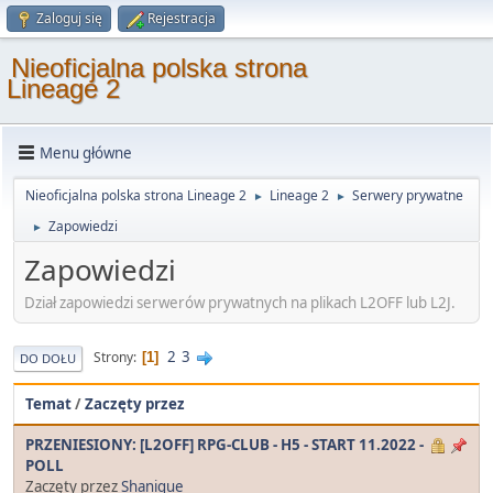
Zaloguj się
Rejestracja
Nieoficjalna polska strona
Lineage 2
Menu główne
Nieoficjalna polska strona Lineage 2
Lineage 2
Serwery prywatne
►
►
Zapowiedzi
►
Zapowiedzi
Dział zapowiedzi serwerów prywatnych na plikach L2OFF lub L2J.
2
3
Strony
1
DO DOŁU
Temat
/
Zaczęty przez
PRZENIESIONY: [L2OFF] RPG-CLUB - H5 - START 11.2022 -
POLL
Zaczęty przez
Shanique