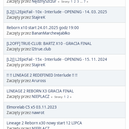
Zaczęty przez
NędznySzczur
1
2
3
...
7
Strony
[L2J] L2EpicFail - 10x - Interlude - OPENING - 14. 03. 2025
Zaczęty przez
StajireK
Reborn x10 start 24.01.2025 godz 19:00
Zaczęty przez
BananMarchewJabłko
[L2OFF] TRUE-CLUB: BARTZ X10 - GRACIA FINAL
Zaczęty przez
l2true.club
[L2J] L2EpicFail - 15x - Interlude - OPENING - 15. 11. 2024
Zaczęty przez
StajireK
!! !! LINEAGE 2 REDEFINED Interlude !! !!
Zaczęty przez
Aruross
LINEAGE 2 REBORN X3 GRACIA FINAL
Zaczęty przez
NIEPLACZ
1
2
Strony
Elmorelab C5 x5 03.11.2023
Zaczęty przez
nawrot
Lineage 2 Reborn x30 nowy start 12 LIPCA
Zaczęty przez
NIEPLACZ