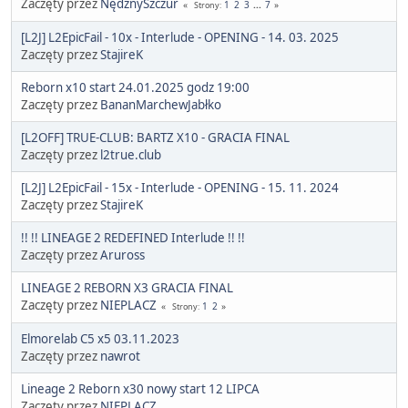
Zaczęty przez
NędznySzczur
1
2
3
...
7
Strony
[L2J] L2EpicFail - 10x - Interlude - OPENING - 14. 03. 2025
Zaczęty przez
StajireK
Reborn x10 start 24.01.2025 godz 19:00
Zaczęty przez
BananMarchewJabłko
[L2OFF] TRUE-CLUB: BARTZ X10 - GRACIA FINAL
Zaczęty przez
l2true.club
[L2J] L2EpicFail - 15x - Interlude - OPENING - 15. 11. 2024
Zaczęty przez
StajireK
!! !! LINEAGE 2 REDEFINED Interlude !! !!
Zaczęty przez
Aruross
LINEAGE 2 REBORN X3 GRACIA FINAL
Zaczęty przez
NIEPLACZ
1
2
Strony
Elmorelab C5 x5 03.11.2023
Zaczęty przez
nawrot
Lineage 2 Reborn x30 nowy start 12 LIPCA
Zaczęty przez
NIEPLACZ