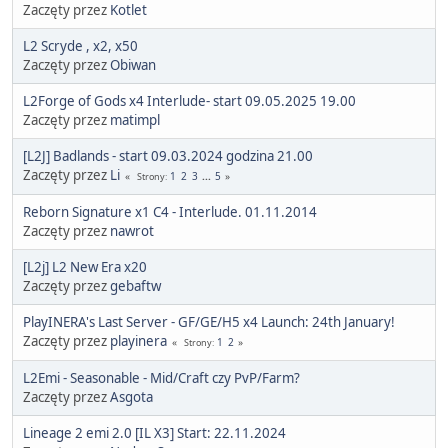
Zaczęty przez
Kotlet
L2 Scryde , x2, x50
Zaczęty przez
Obiwan
L2Forge of Gods x4 Interlude- start 09.05.2025 19.00
Zaczęty przez
matimpl
[L2J] Badlands - start 09.03.2024 godzina 21.00
Zaczęty przez
Li
1
2
3
...
5
Strony
Reborn Signature x1 C4 - Interlude. 01.11.2014
Zaczęty przez
nawrot
[L2j] L2 New Era x20
Zaczęty przez
gebaftw
PlayINERA's Last Server - GF/GE/H5 x4 Launch: 24th January!
Zaczęty przez
playinera
1
2
Strony
L2Emi - Seasonable - Mid/Craft czy PvP/Farm?
Zaczęty przez
Asgota
Lineage 2 emi 2.0 [IL X3] Start: 22.11.2024