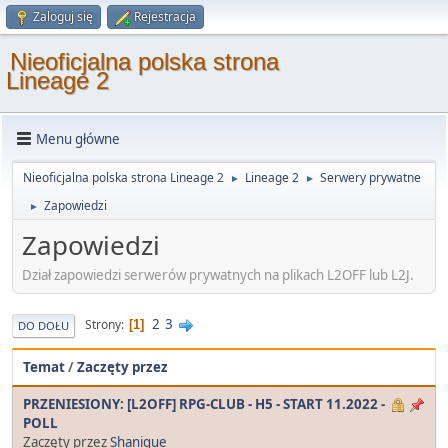
Zaloguj się
Rejestracja
Nieoficjalna polska strona
Lineage 2
Menu główne
Nieoficjalna polska strona Lineage 2
Lineage 2
Serwery prywatne
►
►
Zapowiedzi
►
Zapowiedzi
Dział zapowiedzi serwerów prywatnych na plikach L2OFF lub L2J.
2
3
Strony
1
DO DOŁU
Temat
/
Zaczęty przez
PRZENIESIONY: [L2OFF] RPG-CLUB - H5 - START 11.2022 -
POLL
Zaczęty przez
Shanique