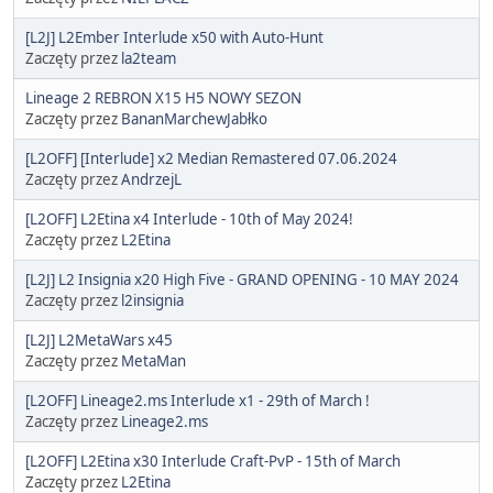
[L2J] L2Ember Interlude x50 with Auto-Hunt
Zaczęty przez
la2team
Lineage 2 REBRON X15 H5 NOWY SEZON
Zaczęty przez
BananMarchewJabłko
[L2OFF] [Interlude] x2 Median Remastered 07.06.2024
Zaczęty przez
AndrzejL
[L2OFF] L2Etina x4 Interlude - 10th of May 2024!
Zaczęty przez
L2Etina
[L2J] L2 Insignia x20 High Five - GRAND OPENING - 10 MAY 2024
Zaczęty przez
l2insignia
[L2J] L2MetaWars x45
Zaczęty przez
MetaMan
[L2OFF] Lineage2.ms Interlude x1 - 29th of March !
Zaczęty przez
Lineage2.ms
[L2OFF] L2Etina x30 Interlude Craft-PvP - 15th of March
Zaczęty przez
L2Etina