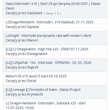
Oasis Interlude+ x10 | Start 29-go Sierpnia 20:00 CEST | Classic
Client
Zaczęty przez
OasisSaint
1
2
Strony
L2DragonNetwork - Interlude+, x10 stacksub, 21.11.2025
Zaczęty przez
Sayataa
L2Knight - Interlude low dynamic rate with modern client
Zaczęty przez
Warex1
[L2J] L2 Imagination - High Five x25 - START 07.11.2025
Zaczęty przez
l2imagination
[L2J] L2EpicFail - 10x - Interlude - OPENING - 20. 03. 2026
Zaczęty przez
StajireK
Reborn h5 x15 sezon 5 start 03.10.2025
Zaczęty przez
Shiraii
[L2J] Lineage ][ Chronicles of Aden - Classic Project
Zaczęty przez
Aryman35
L2 Dragon-Network - Interlude+, Substack x25 - start
11.07.2025, 19:00