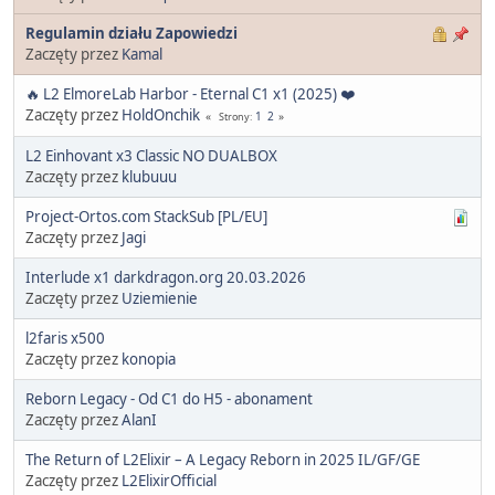
Regulamin działu Zapowiedzi
Zaczęty przez
Kamal
🔥 L2 ElmoreLab Harbor - Eternal C1 x1 (2025) ❤️
Zaczęty przez
HoldOnchik
1
2
Strony
L2 Einhovant x3 Classic NO DUALBOX
Zaczęty przez
klubuuu
Project-Ortos.com StackSub [PL/EU]
Zaczęty przez
Jagi
Interlude x1 darkdragon.org 20.03.2026
Zaczęty przez
Uziemienie
l2faris x500
Zaczęty przez
konopia
Reborn Legacy - Od C1 do H5 - abonament
Zaczęty przez
AlanI
The Return of L2Elixir – A Legacy Reborn in 2025 IL/GF/GE
Zaczęty przez
L2ElixirOfficial