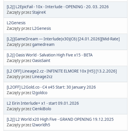
[L2J] L2EpicFail - 10x - Interlude - OPENING - 20. 03. 2026
Zaczęty przez
StajireK
L2Genesis
Zaczęty przez
L2Genesis
[L2J]GameDream — Interlude(x30)(C6) [24.01.2026][Mid-Rate]
Zaczęty przez
gamedream
[L2J] Oasis World - Salvation High Five x15 - BETA
Zaczęty przez
OasisSaint
[L2 OFF] Lineage2.cz - INFINITE ELMORE 10x [H5] [13.2.2026]
Zaczęty przez
Lineage2cz
[L2OFF] L2Gold.co - C4 x45 Start: 30 January 2026
Zaczęty przez
l2goldco
L2 Eirin Interlude+ x1 - start 09.01.2026
Zaczęty przez
CienkiBolo
[L2J] L2 World x20 High Five - GRAND OPENING 19.12.2025
Zaczęty przez
l2worldh5