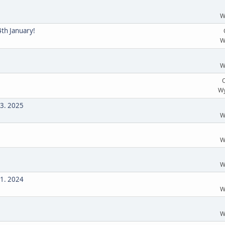
W
4th January!
W
W
O
Wy
03. 2025
W
W
W
11. 2024
W
W