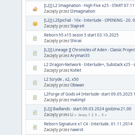
[L2J] L2 Imagination - High Five x25 - START 07.1
Zaczęty przez
l2imagination
[L2J] L2EpicFail - 10x - Interlude - OPENING - 20. 
Zaczęty przez
StajireK
Reborn h5 x15 sezon 5 start 03.10.2025
Zaczęty przez
Shiraii
[L2J] Lineage ][ Chronicles of Aden - Classic Projec
Zaczęty przez
Aryman35
L2 Dragon-Network - Interlude+, Substack x25 - 
Zaczęty przez
Kotlet
L2 Scryde , x2, x50
Zaczęty przez
Obiwan
L2Forge of Gods x4 Interlude- start 09.05.2025 
Zaczęty przez
matimpl
[L2J] Badlands - start 09.03.2024 godzina 21.00
Zaczęty przez
Li
1
2
3
...
5
Strony
Reborn Signature x1 C4 - Interlude. 01.11.2014
Zaczęty przez
nawrot