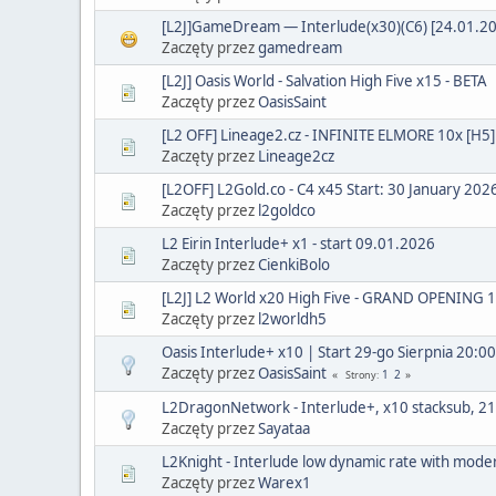
[L2J]GameDream — Interlude(x30)(C6) [24.01.20
Zaczęty przez
gamedream
[L2J] Oasis World - Salvation High Five x15 - BETA
Zaczęty przez
OasisSaint
[L2 OFF] Lineage2.cz - INFINITE ELMORE 10x [H5]
Zaczęty przez
Lineage2cz
[L2OFF] L2Gold.co - C4 x45 Start: 30 January 202
Zaczęty przez
l2goldco
L2 Eirin Interlude+ x1 - start 09.01.2026
Zaczęty przez
CienkiBolo
[L2J] L2 World x20 High Five - GRAND OPENING 
Zaczęty przez
l2worldh5
Oasis Interlude+ x10 | Start 29-go Sierpnia 20:00 
Zaczęty przez
OasisSaint
1
2
Strony
L2DragonNetwork - Interlude+, x10 stacksub, 2
Zaczęty przez
Sayataa
L2Knight - Interlude low dynamic rate with moder
Zaczęty przez
Warex1