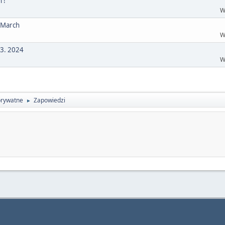
 !
W
f March
W
03. 2024
W
prywatne
Zapowiedzi
►