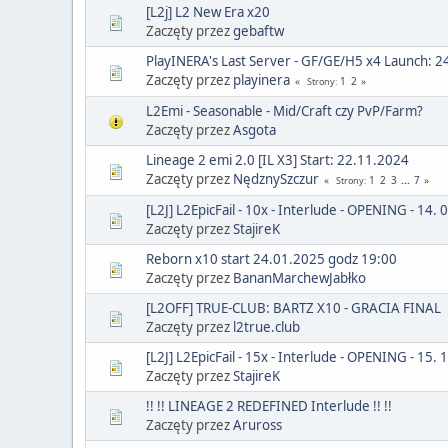
[L2j] L2 New Era x20
Zaczęty przez
gebaftw
PlayINERA's Last Server - GF/GE/H5 x4 Launch: 2
Zaczęty przez
playinera
1
2
Strony
L2Emi - Seasonable - Mid/Craft czy PvP/Farm?
Zaczęty przez
Asgota
Lineage 2 emi 2.0 [IL X3] Start: 22.11.2024
Zaczęty przez
NędznySzczur
1
2
3
...
7
Strony
[L2J] L2EpicFail - 10x - Interlude - OPENING - 14. 
Zaczęty przez
StajireK
Reborn x10 start 24.01.2025 godz 19:00
Zaczęty przez
BananMarchewJabłko
[L2OFF] TRUE-CLUB: BARTZ X10 - GRACIA FINAL
Zaczęty przez
l2true.club
[L2J] L2EpicFail - 15x - Interlude - OPENING - 15. 
Zaczęty przez
StajireK
!! !! LINEAGE 2 REDEFINED Interlude !! !!
Zaczęty przez
Aruross