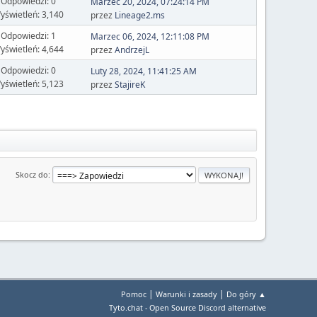
Odpowiedzi: 0
Marzec 20, 2024, 07:24:14 PM
yświetleń: 3,140
przez
Lineage2.ms
Odpowiedzi: 1
Marzec 06, 2024, 12:11:08 PM
yświetleń: 4,644
przez
AndrzejL
Odpowiedzi: 0
Luty 28, 2024, 11:41:25 AM
yświetleń: 5,123
przez
StajireK
Skocz do
|
|
Pomoc
Warunki i zasady
Do góry ▲
Tyto.chat - Open Source Discord alternative