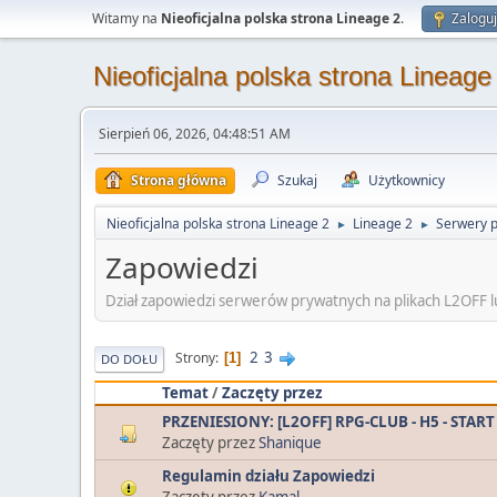
Witamy na
Nieoficjalna polska strona Lineage 2
.
Zaloguj
Nieoficjalna polska strona Lineage
Sierpień 06, 2026, 04:48:51 AM
Strona główna
Szukaj
Użytkownicy
Nieoficjalna polska strona Lineage 2
Lineage 2
Serwery 
►
►
Zapowiedzi
Dział zapowiedzi serwerów prywatnych na plikach L2OFF l
2
3
Strony
1
DO DOŁU
Temat
/
Zaczęty przez
PRZENIESIONY: [L2OFF] RPG-CLUB - H5 - START
Zaczęty przez
Shanique
Regulamin działu Zapowiedzi
Zaczęty przez
Kamal