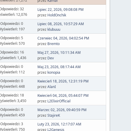
świetleń: 21,272
przez
Kamal
Odpowiedzi: 32
Lipiec 22, 2026, 09:08:08 PM
świetleń: 12,076
przez
HoldOnchik
Odpowiedzi: 0
Lipiec 08, 2026, 10:57:29 AM
Wyświetleń: 197
przez
klubuuu
Odpowiedzi: 5
Czerwiec 04, 2026, 04:02:54 PM
Wyświetleń: 570
przez
Bremto
Odpowiedzi: 16
Maj 27, 2026, 10:11:34 AM
yświetleń: 1,436
przez
Dev
Odpowiedzi: 0
Maj 23, 2026, 08:17:44 AM
Wyświetleń: 112
przez
konopia
Odpowiedzi: 0
Kwiecień 18, 2026, 12:31:19 PM
Wyświetleń: 448
przez
AlanI
Odpowiedzi: 18
Kwiecień 04, 2026, 05:44:07 PM
yświetleń: 3,450
przez
L2ElixirOfficial
Odpowiedzi: 0
Marzec 02, 2026, 09:40:59 PM
Wyświetleń: 459
przez
StajireK
Odpowiedzi: 3
Luty 23, 2026, 12:17:07 AM
Wyświetleń: 750
przez
L2Genesis