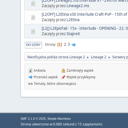
[L2OFF] Lineage2.ms Interlude x1 - 29th of March
Zaczęty przez
Lineage2.ms
[L2OFF] L2Etina x30 Interlude Craft-PvP - 15th o
Zaczęty przez
L2Etina
[L2J] L2EpicFail - 15x - Interlude - OPENING - 22. 
Zaczęty przez
StajireK
2
3
Strony
1
DO GÓRY
Nieoficjalna polska strona Lineage 2
Lineage 2
Serwery 
►
►
Ankieta
Zamknięty wątek
Przenieś wątek
Wątek przyklejony
Tematy, które obserwujesz
,
SMF 2.1.6 © 2025
Simple Machines
Strona utworzona w 0.080 sekund z 15 zapytaniami.