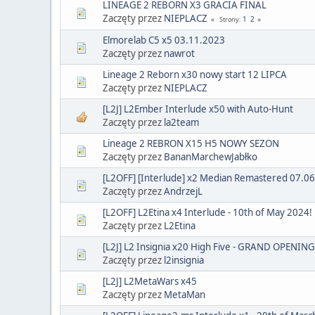
LINEAGE 2 REBORN X3 GRACIA FINAL
Zaczęty przez
NIEPLACZ
1
2
Strony
Elmorelab C5 x5 03.11.2023
Zaczęty przez
nawrot
Lineage 2 Reborn x30 nowy start 12 LIPCA
Zaczęty przez
NIEPLACZ
[L2J] L2Ember Interlude x50 with Auto-Hunt
Zaczęty przez
la2team
Lineage 2 REBRON X15 H5 NOWY SEZON
Zaczęty przez
BananMarchewJabłko
[L2OFF] [Interlude] x2 Median Remastered 07.0
Zaczęty przez
AndrzejL
[L2OFF] L2Etina x4 Interlude - 10th of May 2024!
Zaczęty przez
L2Etina
[L2J] L2 Insignia x20 High Five - GRAND OPENIN
Zaczęty przez
l2insignia
[L2J] L2MetaWars x45
Zaczęty przez
MetaMan