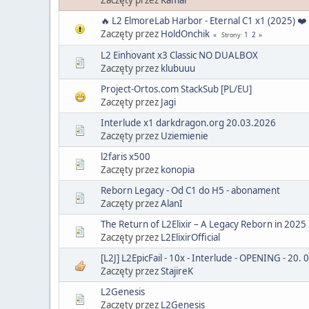
🔥 L2 ElmoreLab Harbor - Eternal C1 x1 (2025) ❤️
Zaczęty przez
HoldOnchik
1
2
Strony
L2 Einhovant x3 Classic NO DUALBOX
Zaczęty przez
klubuuu
Project-Ortos.com StackSub [PL/EU]
Zaczęty przez
Jagi
Interlude x1 darkdragon.org 20.03.2026
Zaczęty przez
Uziemienie
l2faris x500
Zaczęty przez
konopia
Reborn Legacy - Od C1 do H5 - abonament
Zaczęty przez
AlanI
The Return of L2Elixir – A Legacy Reborn in 2025
Zaczęty przez
L2ElixirOfficial
[L2J] L2EpicFail - 10x - Interlude - OPENING - 20. 
Zaczęty przez
StajireK
L2Genesis
Zaczęty przez
L2Genesis