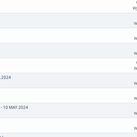
Wy
W
W
W
W
6.2024
W
W
G - 10 MAY 2024
W
W