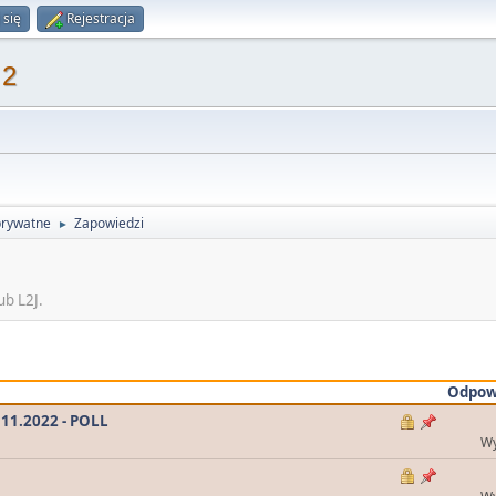
 się
Rejestracja
 2
prywatne
Zapowiedzi
►
ub L2J.
Odpow
 11.2022 - POLL
Wy