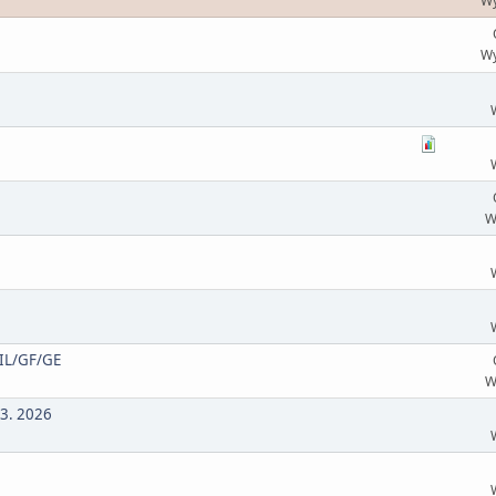
Wy
Wy
W
 IL/GF/GE
W
03. 2026