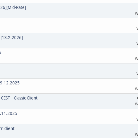
26][Mid-Rate]
W
 [13.2.2026]
6
W
19.12.2025
W
CEST | Classic Client
W
1.11.2025
n client
W