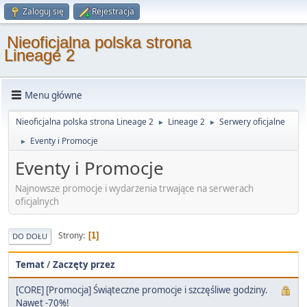
Zaloguj się
Rejestracja
Nieoficjalna polska strona
Lineage 2
Menu główne
Nieoficjalna polska strona Lineage 2
Lineage 2
Serwery oficjalne
►
►
Eventy i Promocje
►
Eventy i Promocje
Najnowsze promocje i wydarzenia trwające na serwerach
oficjalnych
Strony
1
DO DOŁU
Temat
/
Zaczęty przez
[CORE] [Promocja] Świąteczne promocje i szczęśliwe godziny.
Nawet -70%!