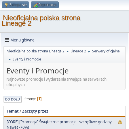
Zaloguj się
Rejestracja
Nieoficjalna polska strona
Lineage 2
Menu główne
Nieoficjalna polska strona Lineage 2
Lineage 2
Serwery oficjalne
►
►
Eventy i Promocje
►
Eventy i Promocje
Najnowsze promocje i wydarzenia trwające na serwerach
oficjalnych
Strony
1
DO DOŁU
Temat
/
Zaczęty przez
[CORE] [Promocja] Świąteczne promocje i szczęśliwe godziny.
Nawet -70%!