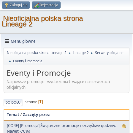
Zaloguj się
Rejestracja
Nieoficjalna polska strona
Lineage 2
Menu główne
Nieoficjalna polska strona Lineage 2
Lineage 2
Serwery oficjalne
►
►
Eventy i Promocje
►
Eventy i Promocje
Najnowsze promocje i wydarzenia trwające na serwerach
oficjalnych
Strony
1
DO DOŁU
Temat
/
Zaczęty przez
[CORE] [Promocja] Świąteczne promocje i szczęśliwe godziny.
Nawet -70%!