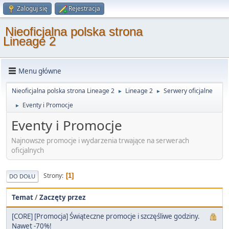
Zaloguj się
Rejestracja
Nieoficjalna polska strona
Lineage 2
Menu główne
Nieoficjalna polska strona Lineage 2
Lineage 2
Serwery oficjalne
►
►
Eventy i Promocje
►
Eventy i Promocje
Najnowsze promocje i wydarzenia trwające na serwerach
oficjalnych
Strony
1
DO DOŁU
Temat
/
Zaczęty przez
[CORE] [Promocja] Świąteczne promocje i szczęśliwe godziny.
Nawet -70%!