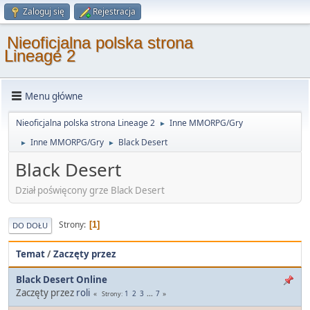
Zaloguj się
Rejestracja
Nieoficjalna polska strona
Lineage 2
Menu główne
Nieoficjalna polska strona Lineage 2
Inne MMORPG/Gry
►
Inne MMORPG/Gry
Black Desert
►
►
Black Desert
Dział poświęcony grze Black Desert
Strony
1
DO DOŁU
Temat
/
Zaczęty przez
Black Desert Online
Zaczęty przez
roli
1
2
3
...
7
Strony