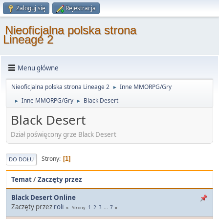
Zaloguj się
Rejestracja
Nieoficjalna polska strona
Lineage 2
Menu główne
Nieoficjalna polska strona Lineage 2
Inne MMORPG/Gry
►
Inne MMORPG/Gry
Black Desert
►
►
Black Desert
Dział poświęcony grze Black Desert
Strony
1
DO DOŁU
Temat
/
Zaczęty przez
Black Desert Online
Zaczęty przez
roli
1
2
3
...
7
Strony