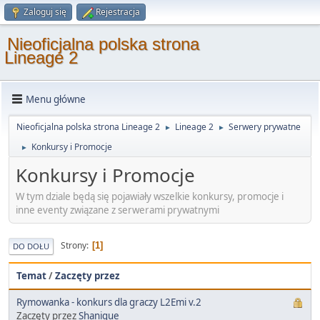
Zaloguj się
Rejestracja
Nieoficjalna polska strona
Lineage 2
Menu główne
Nieoficjalna polska strona Lineage 2
Lineage 2
Serwery prywatne
►
►
Konkursy i Promocje
►
Konkursy i Promocje
W tym dziale będą się pojawiały wszelkie konkursy, promocje i
inne eventy związane z serwerami prywatnymi
Strony
1
DO DOŁU
Temat
/
Zaczęty przez
Rymowanka - konkurs dla graczy L2Emi v.2
Zaczęty przez
Shanique