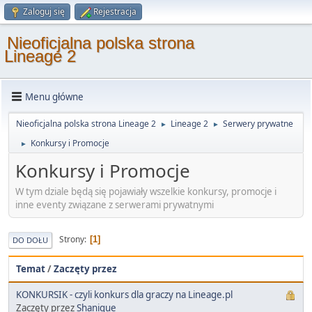
Zaloguj się
Rejestracja
Nieoficjalna polska strona
Lineage 2
Menu główne
Nieoficjalna polska strona Lineage 2
Lineage 2
Serwery prywatne
►
►
Konkursy i Promocje
►
Konkursy i Promocje
W tym dziale będą się pojawiały wszelkie konkursy, promocje i
inne eventy związane z serwerami prywatnymi
Strony
1
DO DOŁU
Temat
/
Zaczęty przez
KONKURSIK - czyli konkurs dla graczy na Lineage.pl
Zaczęty przez
Shanique