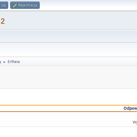
 się
Rejestracja
 2
y
Ertheia
►
Odpow
Wy