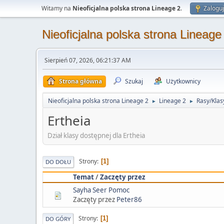
Witamy na
Nieoficjalna polska strona Lineage 2
.
Zaloguj
Nieoficjalna polska strona Lineage
Sierpień 07, 2026, 06:21:37 AM
Strona główna
Szukaj
Użytkownicy
Nieoficjalna polska strona Lineage 2
Lineage 2
Rasy/Klas
►
►
Ertheia
Dział klasy dostępnej dla Ertheia
Strony
1
DO DOŁU
Temat
/
Zaczęty przez
Sayha Seer Pomoc
Zaczęty przez
Peter86
Strony
1
DO GÓRY