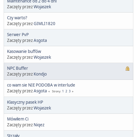
Maintenance od 2 do 4 dni
Zaczęty przez
Wojaszek
Czy warto?
Zaczęty przez
GIMLI1820
Serwer PvP
Zaczęty przez
Asgota
Kasowanie buffów
Zaczęty przez
Wojaszek
NPC Buffer
Zaczęty przez
Kondjo
co wam sie NIE PODOBA w interlude
Zaczęty przez
Asgota
1
2
3
Strony
Klasyczny pasek HP
Zaczęty przez
Wojaszek
Mówiłem Ci
Zaczęty przez
Niqez
Strzały