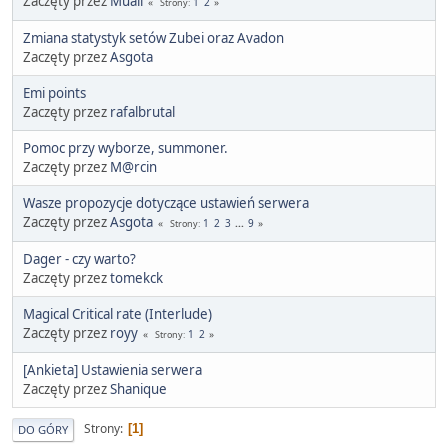
Zaczęty przez
Muaii
1
2
Strony
Zmiana statystyk setów Zubei oraz Avadon
Zaczęty przez
Asgota
Emi points
Zaczęty przez
rafalbrutal
Pomoc przy wyborze, summoner.
Zaczęty przez
M@rcin
Wasze propozycje dotyczące ustawień serwera
Zaczęty przez
Asgota
1
2
3
...
9
Strony
Dager - czy warto?
Zaczęty przez
tomekck
Magical Critical rate (Interlude)
Zaczęty przez
royy
1
2
Strony
[Ankieta] Ustawienia serwera
Zaczęty przez
Shanique
Strony
1
DO GÓRY