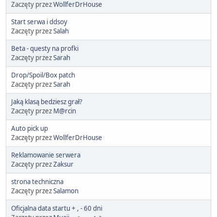
Zaczęty przez
WollferDrHouse
Start serwa i ddsoy
Zaczęty przez
Salah
Beta - questy na profki
Zaczęty przez
Sarah
Drop/Spoil/Box patch
Zaczęty przez
Sarah
Jaką klasą bedziesz grał?
Zaczęty przez
M@rcin
Auto pick up
Zaczęty przez
WollferDrHouse
Reklamowanie serwera
Zaczęty przez
Zaksur
strona techniczna
Zaczęty przez
Salamon
Oficjalna data startu + , - 60 dni