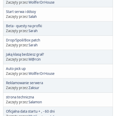
Zaczęty przez
WollferDrHouse
Start serwa i ddsoy
Zaczęty przez
Salah
Beta - questy na profki
Zaczęty przez
Sarah
Drop/Spoil/Box patch
Zaczęty przez
Sarah
Jaką klasą bedziesz grał?
Zaczęty przez
M@rcin
Auto pick up
Zaczęty przez
WollferDrHouse
Reklamowanie serwera
Zaczęty przez
Zaksur
strona techniczna
Zaczęty przez
Salamon
Oficjalna data startu + , - 60 dni