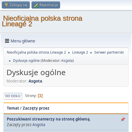
Zaloguj się
Rejestracja
Nieoficjalna polska strona
Lineage 2
Menu główne
Nieoficjalna polska strona Lineage 2
Lineage 2
Serwer partnerski
►
►
Dyskusje ogólne
(Moderator:
Asgota
)
►
Dyskusje ogólne
Moderator:
Asgota
.
Strony
1
DO DOŁU
Temat
/
Zaczęty przez
Poszukiwani streamerzy na stronę główną.
Zaczęty przez
Asgota