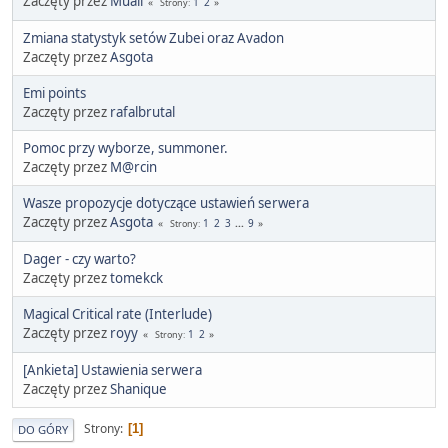
Zaczęty przez
Muaii
1
2
Strony
Zmiana statystyk setów Zubei oraz Avadon
Zaczęty przez
Asgota
Emi points
Zaczęty przez
rafalbrutal
Pomoc przy wyborze, summoner.
Zaczęty przez
M@rcin
Wasze propozycje dotyczące ustawień serwera
Zaczęty przez
Asgota
1
2
3
...
9
Strony
Dager - czy warto?
Zaczęty przez
tomekck
Magical Critical rate (Interlude)
Zaczęty przez
royy
1
2
Strony
[Ankieta] Ustawienia serwera
Zaczęty przez
Shanique
Strony
1
DO GÓRY