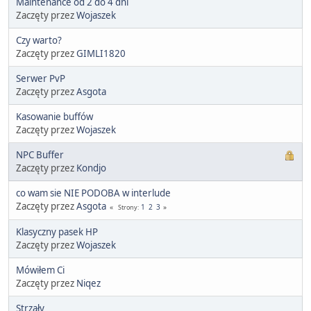
Maintenance od 2 do 4 dni
Zaczęty przez
Wojaszek
Czy warto?
Zaczęty przez
GIMLI1820
Serwer PvP
Zaczęty przez
Asgota
Kasowanie buffów
Zaczęty przez
Wojaszek
NPC Buffer
Zaczęty przez
Kondjo
co wam sie NIE PODOBA w interlude
Zaczęty przez
Asgota
1
2
3
Strony
Klasyczny pasek HP
Zaczęty przez
Wojaszek
Mówiłem Ci
Zaczęty przez
Niqez
Strzały