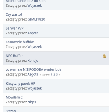
Maintenance od 2 do 4 dni
Zaczęty przez
Wojaszek
Czy warto?
Zaczęty przez
GIMLI1820
Serwer PvP
Zaczęty przez
Asgota
Kasowanie buffów
Zaczęty przez
Wojaszek
NPC Buffer
Zaczęty przez
Kondjo
co wam sie NIE PODOBA w interlude
Zaczęty przez
Asgota
1
2
3
Strony
Klasyczny pasek HP
Zaczęty przez
Wojaszek
Mówiłem Ci
Zaczęty przez
Niqez
Strzały