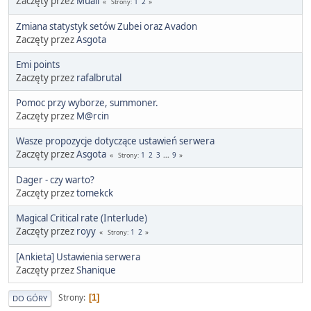
Zaczęty przez
Muaii
1
2
Strony
Zmiana statystyk setów Zubei oraz Avadon
Zaczęty przez
Asgota
Emi points
Zaczęty przez
rafalbrutal
Pomoc przy wyborze, summoner.
Zaczęty przez
M@rcin
Wasze propozycje dotyczące ustawień serwera
Zaczęty przez
Asgota
1
2
3
...
9
Strony
Dager - czy warto?
Zaczęty przez
tomekck
Magical Critical rate (Interlude)
Zaczęty przez
royy
1
2
Strony
[Ankieta] Ustawienia serwera
Zaczęty przez
Shanique
Strony
1
DO GÓRY