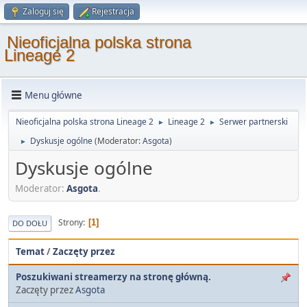
Zaloguj się
Rejestracja
Nieoficjalna polska strona
Lineage 2
Menu główne
Nieoficjalna polska strona Lineage 2
Lineage 2
Serwer partnerski
►
►
Dyskusje ogólne
(Moderator:
Asgota
)
►
Dyskusje ogólne
Moderator:
Asgota
.
Strony
1
DO DOŁU
Temat
/
Zaczęty przez
Poszukiwani streamerzy na stronę główną.
Zaczęty przez
Asgota