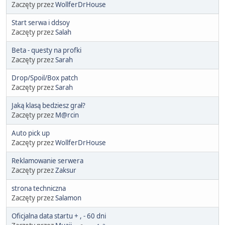
Zaczęty przez
WollferDrHouse
Start serwa i ddsoy
Zaczęty przez
Salah
Beta - questy na profki
Zaczęty przez
Sarah
Drop/Spoil/Box patch
Zaczęty przez
Sarah
Jaką klasą bedziesz grał?
Zaczęty przez
M@rcin
Auto pick up
Zaczęty przez
WollferDrHouse
Reklamowanie serwera
Zaczęty przez
Zaksur
strona techniczna
Zaczęty przez
Salamon
Oficjalna data startu + , - 60 dni