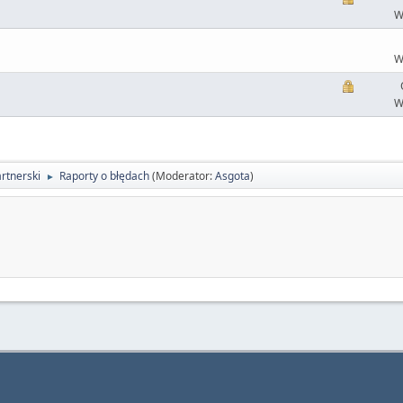
W
W
W
rtnerski
Raporty o błędach
(Moderator:
Asgota
)
►