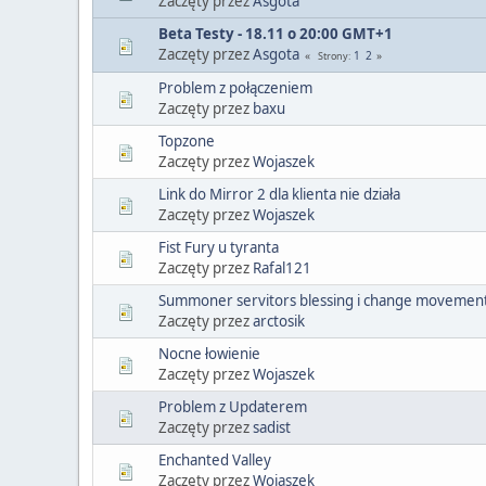
Zaczęty przez
Asgota
Beta Testy - 18.11 o 20:00 GMT+1
Zaczęty przez
Asgota
1
2
Strony
Problem z połączeniem
Zaczęty przez
baxu
Topzone
Zaczęty przez
Wojaszek
Link do Mirror 2 dla klienta nie działa
Zaczęty przez
Wojaszek
Fist Fury u tyranta
Zaczęty przez
Rafal121
Summoner servitors blessing i change movemen
Zaczęty przez
arctosik
Nocne łowienie
Zaczęty przez
Wojaszek
Problem z Updaterem
Zaczęty przez
sadist
Enchanted Valley
Zaczęty przez
Wojaszek