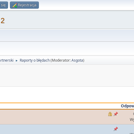
 się
Rejestracja
 2
rtnerski
Raporty o błędach
(Moderator:
Asgota
)
►
Odpow
Wy