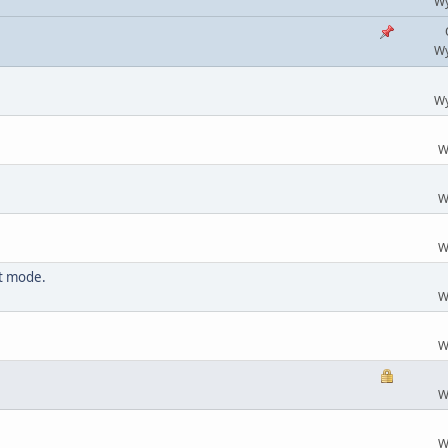
Wy
Wy
Wy
W
W
W
t mode.
W
W
W
W