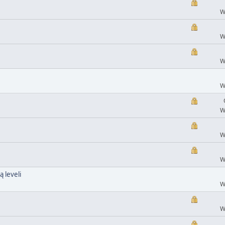
W
W
W
W
W
W
W
 leveli
W
W