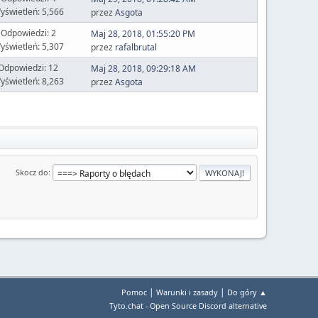
yświetleń: 5,566
przez
Asgota
Odpowiedzi: 2
Maj 28, 2018, 01:55:20 PM
yświetleń: 5,307
przez
rafalbrutal
Odpowiedzi: 12
Maj 28, 2018, 09:29:18 AM
yświetleń: 8,263
przez
Asgota
Skocz do
|
|
Pomoc
Warunki i zasady
Do góry ▲
Tyto.chat - Open Source Discord alternative