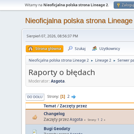
Witamy na
Nieoficjalna polska strona Lineage 2
.
Zaloguj
Nieoficjalna polska strona Lineage
Sierpień 07, 2026, 08:56:37 PM
Strona główna
Szukaj
Użytkownicy
Nieoficjalna polska strona Lineage 2
Lineage 2
Serwer pa
►
►
Raporty o błędach
Moderator:
Asgota
.
2
Strony
1
DO DOŁU
Temat
/
Zaczęty przez
Changelog
Zaczęty przez
Asgota
1
2
Strony
Bugi Geodaty