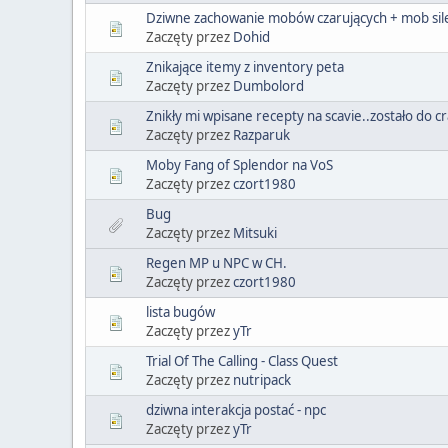
Dziwne zachowanie mobów czarujących + mob sil
Zaczęty przez
Dohid
Znikające itemy z inventory peta
Zaczęty przez
Dumbolord
Znikły mi wpisane recepty na scavie..zostało do cra
Zaczęty przez
Razparuk
Moby Fang of Splendor na VoS
Zaczęty przez
czort1980
Bug
Zaczęty przez
Mitsuki
Regen MP u NPC w CH.
Zaczęty przez
czort1980
lista bugów
Zaczęty przez
yTr
Trial Of The Calling - Class Quest
Zaczęty przez
nutripack
dziwna interakcja postać - npc
Zaczęty przez
yTr