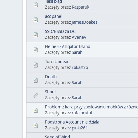
Takli błąd
Zaczęty przez
Razparuk
acc panel
Zaczęty przez
JamesDoakes
SSD/BSSD za DC
Zaczęty przez
Avenev
Heine -> Alligator Island
Zaczęty przez
Sarah
Turn Undead
Zaczęty przez
rbkastro
Death
Zaczęty przez
Sarah
Shout
Zaczęty przez
Sarah
Problem z karą przy spoilowaniu mobków z róznicą
Zaczęty przez
rafalbrutal
Podstrona Account nie dziala
Zaczęty przez
pinki261
Seed of Wind