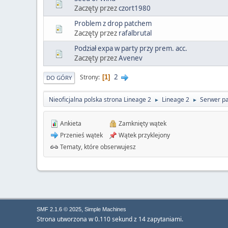
Zaczęty przez
czort1980
Problem z drop patchem
Zaczęty przez
rafalbrutal
Podział expa w party przy prem. acc.
Zaczęty przez
Avenev
2
Strony
1
DO GÓRY
Nieoficjalna polska strona Lineage 2
Lineage 2
Serwer pa
►
►
Ankieta
Zamknięty wątek
Przenieś wątek
Wątek przyklejony
Tematy, które obserwujesz
,
SMF 2.1.6 © 2025
Simple Machines
Strona utworzona w 0.110 sekund z 14 zapytaniami.