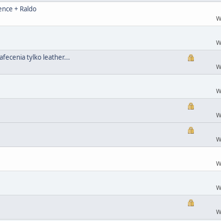
ence + Raldo
W
W
fecenia tylko leather...
W
W
W
W
W
W
W