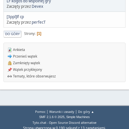
LF kogoś do wspólnej gry
Zaczęty przez
Devex
[3ppl]lf cp
Zaczęty przez
perfecT
Strony
1
DO GÓRY
Ankieta
Przenieś wątek
Zamknięty wątek
Wątek przyklejony
Tematy, które obserwujesz
|
|
Pomoc
Warunki i zasady
Do góry ▲
,
SMF 2.1.6 © 2025
Simple Machines
Tyto.chat - Open Source Discord alternative
Strona utworzona w 0.190 sekund z 13 zapytaniami.