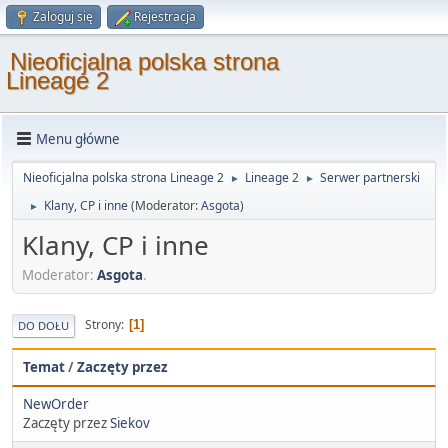
Zaloguj się
Rejestracja
Nieoficjalna polska strona
Lineage 2
Menu główne
Nieoficjalna polska strona Lineage 2
Lineage 2
Serwer partnerski
►
►
Klany, CP i inne
(Moderator:
Asgota
)
►
Klany, CP i inne
Moderator:
Asgota
.
Strony
1
DO DOŁU
Temat
/
Zaczęty przez
NewOrder
Zaczęty przez
Siekov