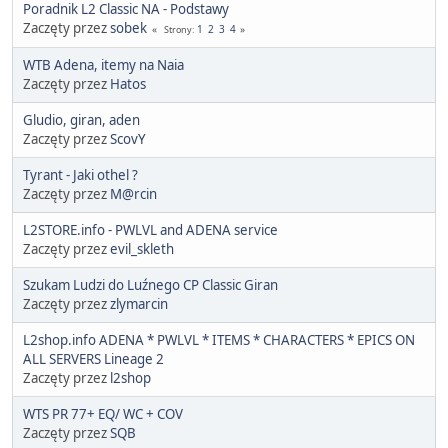
Poradnik L2 Classic NA - Podstawy
Zaczęty przez
sobek
1
2
3
4
Strony
WTB Adena, itemy na Naia
Zaczęty przez
Hatos
Gludio, giran, aden
Zaczęty przez
ScovY
Tyrant - Jaki othel ?
Zaczęty przez
M@rcin
L2STORE.info - PWLVL and ADENA service
Zaczęty przez
evil_skleth
Szukam Ludzi do Luźnego CP Classic Giran
Zaczęty przez
zlymarcin
L2shop.info ADENA * PWLVL * ITEMS * CHARACTERS * EPICS ON
ALL SERVERS Lineage 2
Zaczęty przez
l2shop
WTS PR 77+ EQ/ WC + COV
Zaczęty przez
SQB