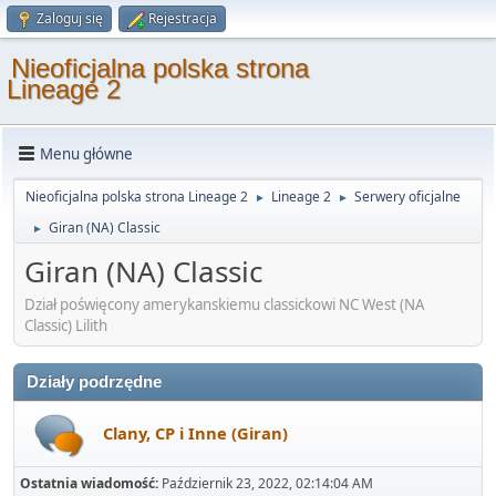
Zaloguj się
Rejestracja
Nieoficjalna polska strona
Lineage 2
Menu główne
Nieoficjalna polska strona Lineage 2
Lineage 2
Serwery oficjalne
►
►
Giran (NA) Classic
►
Giran (NA) Classic
Dział poświęcony amerykanskiemu classickowi NC West (NA
Classic) Lilith
Działy podrzędne
Clany, CP i Inne (Giran)
Ostatnia wiadomość:
Październik 23, 2022, 02:14:04 AM