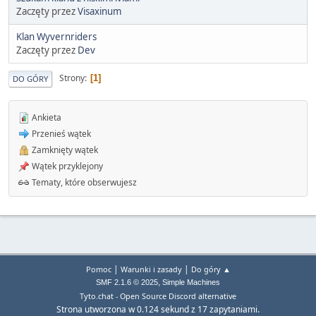
Zaczęty przez
Visaxinum
Klan Wyvernriders
Zaczęty przez
Dev
Strony
1
DO GÓRY
Ankieta
Przenieś wątek
Zamknięty wątek
Wątek przyklejony
Tematy, które obserwujesz
|
|
Pomoc
Warunki i zasady
Do góry ▲
,
SMF 2.1.6 © 2025
Simple Machines
Tyto.chat - Open Source Discord alternative
Strona utworzona w 0.124 sekund z 17 zapytaniami.