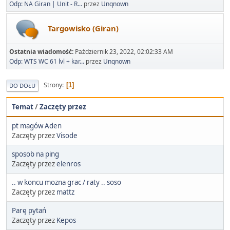
Odp: NA Giran | Unit - R...
przez
Unqnown
Targowisko (Giran)
Ostatnia wiadomość:
Październik 23, 2022, 02:02:33 AM
Odp: WTS WC 61 lvl + kar...
przez
Unqnown
Strony
1
DO DOŁU
Temat
/
Zaczęty przez
pt magów Aden
Zaczęty przez
Visode
sposob na ping
Zaczęty przez
elenros
.. w koncu mozna grac / raty .. soso
Zaczęty przez
mattz
Parę pytań
Zaczęty przez
Kepos