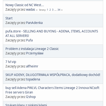
Nowy Classic od NC West...
Zaczęty przez
wadas
1
2
3
...
34
Strony
Start
Zaczęty przez
PanAdenka
pufa.store - SELLING AND BUYING - ADENA, ITEMS, ACCOUNTS
AT ALL SERVERS!
Zaczęty przez
Pufa
Problem z instalacja Lineage 2 Classic
Zaczęty przez
Przemysław
7 lvl vip
Zaczęty przez
alfheimr
SKUP ADENY, DŁUGOTRWAŁA WSPÓŁPRACA, dodatkowy dochód!
Zaczęty przez
topadena
buy sell Adena PWLVL Characters Items Lineage 2 Innova NCsoft
Free servers Giran
Zaczęty przez
l2shop
Szukam klanu z niskimi lvlami