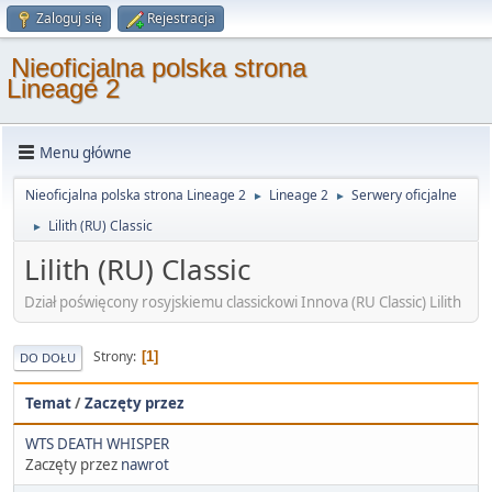
Zaloguj się
Rejestracja
Nieoficjalna polska strona
Lineage 2
Menu główne
Nieoficjalna polska strona Lineage 2
Lineage 2
Serwery oficjalne
►
►
Lilith (RU) Classic
►
Lilith (RU) Classic
Dział poświęcony rosyjskiemu classickowi Innova (RU Classic) Lilith
Strony
1
DO DOŁU
Temat
/
Zaczęty przez
WTS DEATH WHISPER
Zaczęty przez
nawrot