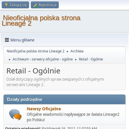
Zaloguj się
Rejestracja
Nieoficjalna polska strona
Lineage 2
Menu główne
Nieoficjalna polska strona Lineage 2
Archiwa
►
Archiwum - serwery oficjalne - ogólne
Retail - Ogólnie
►
►
Retail - Ogólnie
Dział dotyczący ogólnych spraw związanych z oficjalnymi
serwerami Lineage 2.
Działy podrzędne
Newsy Oficjalne
Oficjalne wiadomości napływające ze świata Lineage2
po Polsku!
Ostatnia wiadomość:
Październik 16, 2012, 11:37:55 AM