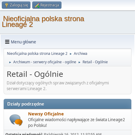
Zaloguj się
Rejestracja
Nieoficjalna polska strona
Lineage 2
Menu główne
Nieoficjalna polska strona Lineage 2
Archiwa
►
Archiwum - serwery oficjalne - ogólne
Retail - Ogólnie
►
►
Retail - Ogólnie
Dział dotyczący ogólnych spraw związanych z oficjalnymi
serwerami Lineage 2.
Działy podrzędne
Newsy Oficjalne
Oficjalne wiadomości napływające ze świata Lineage2
po Polsku!
Ostatnia wiadomość:
Październik 16, 2012, 11:37:55 AM