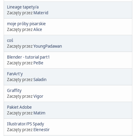
Lineage tapety/a
Zaczęty przez
Materid
moje próby pisarskie
Zaczęty przez
Alice
coś
Zaczęty przez
YoungPadawan
Blender - tutorial part1
Zaczęty przez
PeBe
FanArt'y
Zaczęty przez
Saladin
Graffity
Zaczęty przez
Vigor
Pakiet Adobe
Zaczęty przez
Matim
Illustrator/PS Spady
Zaczęty przez
Elenestir