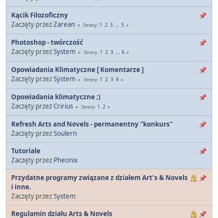
Kącik Filozoficzny
Zaczęty przez
Zarean
1
2
3
...
5
Strony
Photoshop - twórczość
Zaczęty przez
System
1
2
3
...
6
Strony
Opowiadania Klimatyczne [ Komentarze ]
Zaczęty przez
System
1
2
3
4
Strony
Opowiadania klimatyczne ;)
Zaczęty przez
Cririus
1
2
Strony
Refresh Arts and Novels - permanentny "konkurs"
Zaczęty przez
Soulern
Tutoriale
Zaczęty przez
Pheonix
Przydatne programy związane z działem Art's & Novels
i inne.
Zaczęty przez
System
Regulamin działu Arts & Novels