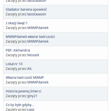
Zaczęty przez
lassstasassin
Gladiator barwna opowieść
Zaczęty przez
lassstasassin
z okazji świąt !!
Zaczęty przez
MWMPdamek
MWMPdamek własne twórczości
Zaczęty przez
MWMPdamek
PBF: Alehandria
Zaczęty przez
Nioszek
Lokal nr 10
Zaczęty przez
Alc
Własna twórczość MWMP
Zaczęty przez
MWMPdamek
Historia pewnej śmierci
Zaczęty przez
giny21
Co by było gdyby...
Zaczęty przez
Łasic