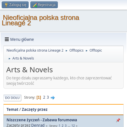
Zaloguj się
Rejestracja
Nieoficjalna polska strona
Lineage 2
Menu główne
Nieoficjalna polska strona Lineage 2
Offtopics
Offtopic
►
►
Arts & Novels
►
Arts & Novels
Do tego działu zapraszamy każdego, kto chce zaprezentować
swoją twórczość
2
3
Strony
1
DO DOŁU
Temat
/
Zaczęty przez
Niszczene życzeń - Zabawa forumowa
Zaczęty przez
Denrad
1
2
3
...
12
Strony