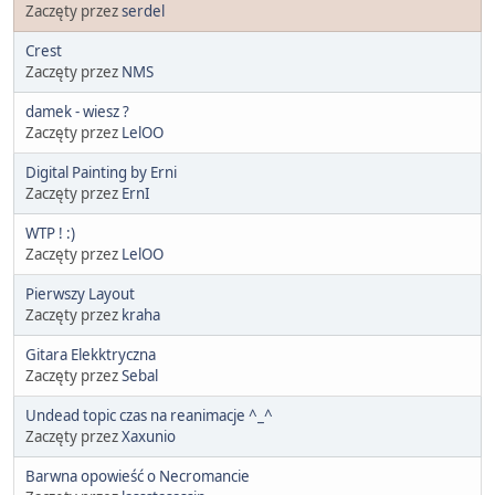
Zaczęty przez
serdel
Crest
Zaczęty przez
NMS
damek - wiesz ?
Zaczęty przez
LelOO
Digital Painting by Erni
Zaczęty przez
ErnI
WTP ! :)
Zaczęty przez
LelOO
Pierwszy Layout
Zaczęty przez
kraha
Gitara Elekktryczna
Zaczęty przez
Sebal
Undead topic czas na reanimacje ^_^
Zaczęty przez
Xaxunio
Barwna opowieść o Necromancie